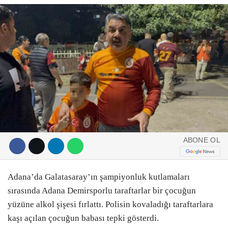
DIĞER
ÇEVRE
Facebook
RESMI İLANLAR
E-GAZETE
Instagram
CANLI YAYIN
Youtube
ABONE OL
Adana’da Galatasaray’ın şampiyonluk kutlamaları
sırasında Adana Demirsporlu taraftarlar bir çocuğun
yüzüne alkol şişesi fırlattı. Polisin kovaladığı taraftarlara
kaşı açılan çocuğun babası tepki gösterdi.