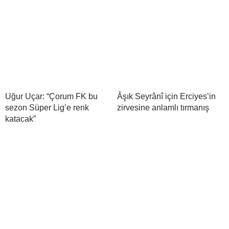
Uğur Uçar: “Çorum FK bu
Âşık Seyrânî için Erciyes’in
sezon Süper Lig’e renk
zirvesine anlamlı tırmanış
katacak”