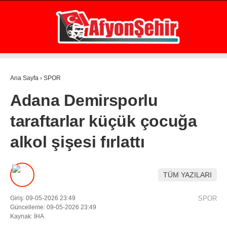
29.1
°
AFYON
GALERİ
VİDEO
YAZARLAR
Ana Sayfa
›
SPOR
GÜNDEM
Adana Demirsporlu
EKONOMİ
taraftarlar küçük çocuğa
ASAYİŞ
alkol şişesi fırlattı
POLİTİKA
SPOR
TÜM YAZILARI
SAĞLIK
Giriş: 09-05-2026 23:49
SPOR
EĞİTİM
Güncelleme: 09-05-2026 23:49
Kaynak: İHA
WhatsApp İhbar Hattı
İLÇE