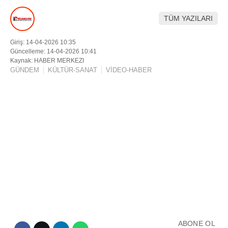
TÜM YAZILARI
DIĞER
ÇEVRE
Giriş: 14-04-2026 10:35
Facebook
Güncelleme: 14-04-2026 10:41
RESMI İLANLAR
Kaynak: HABER MERKEZI
GÜNDEM
KÜLTÜR-SANAT
VİDEO-HABER
E-GAZETE
Instagram
CANLI YAYIN
Youtube
ABONE OL