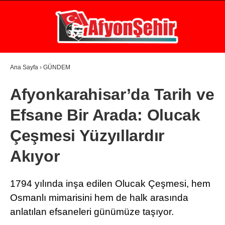
31
°
AFYON
GALERİ
VİDEO
YAZARLAR
Ana Sayfa
›
GÜNDEM
GÜNDEM
Afyonkarahisar’da Tarih ve
EKONOMİ
Efsane Bir Arada: Olucak
ASAYİŞ
Çeşmesi Yüzyıllardır
POLİTİKA
Akıyor
SPOR
1794 yılında inşa edilen Olucak Çeşmesi, hem
SAĞLIK
Osmanlı mimarisini hem de halk arasında
EĞİTİM
anlatılan efsaneleri günümüze taşıyor.
WhatsApp İhbar Hattı
İLÇE