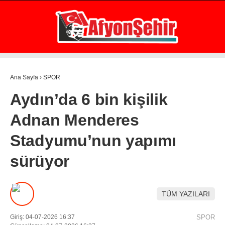
32.3
°
AFYON
GALERİ
VİDEO
YAZARLAR
Ana Sayfa
›
SPOR
GÜNDEM
Aydın’da 6 bin kişilik
EKONOMİ
Adnan Menderes
ASAYİŞ
Stadyumu’nun yapımı
POLİTİKA
sürüyor
SPOR
SAĞLIK
TÜM YAZILARI
EĞİTİM
Giriş: 04-07-2026 16:37
SPOR
WhatsApp İhbar Hattı
İLÇE