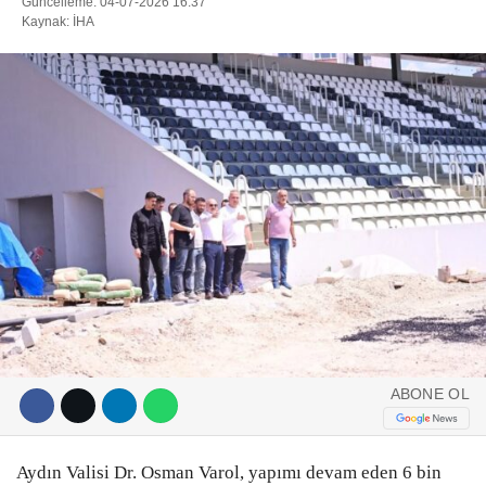
Güncelleme: 04-07-2026 16:37
Kaynak: İHA
DIĞER
ÇEVRE
Facebook
RESMI İLANLAR
E-GAZETE
Instagram
CANLI YAYIN
Youtube
ABONE OL
Aydın Valisi Dr. Osman Varol, yapımı devam eden 6 bin