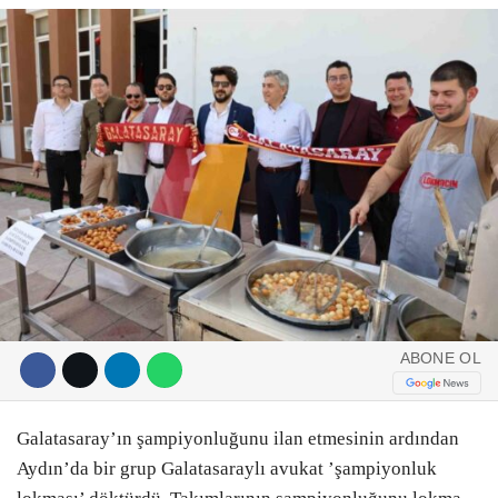
DIĞER
ÇEVRE
Facebook
RESMI İLANLAR
E-GAZETE
Instagram
CANLI YAYIN
Youtube
ABONE OL
Galatasaray’ın şampiyonluğunu ilan etmesinin ardından
Aydın’da bir grup Galatasaraylı avukat ’şampiyonluk