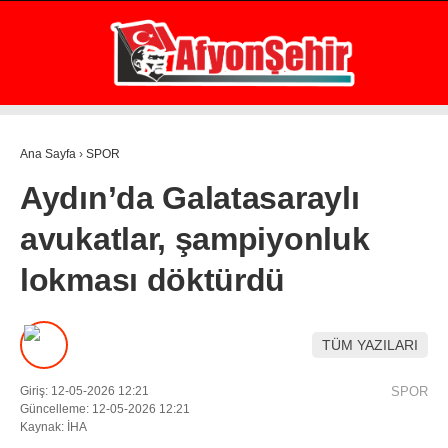
31.8
°
AFYON
GALERİ
VİDEO
YAZARLAR
Ana Sayfa
›
SPOR
GÜNDEM
Aydın’da Galatasaraylı
EKONOMİ
avukatlar, şampiyonluk
ASAYİŞ
lokması döktürdü
POLİTİKA
SPOR
TÜM YAZILARI
SAĞLIK
Giriş: 12-05-2026 12:21
SPOR
EĞİTİM
Güncelleme: 12-05-2026 12:21
Kaynak: İHA
WhatsApp İhbar Hattı
İLÇE