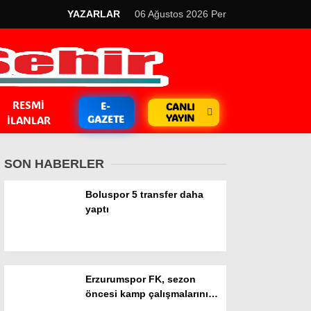
YAZARLAR
06 Ağustos 2026 Per
RESMI
E-
CANLI
YAYIN
GAZETE
İLANLAR
SON HABERLER
Boluspor 5 transfer daha
yaptı
GÜNDEM
Kripto Para
Erzurumspor FK, sezon
EKONOMİ
öncesi kamp çalışmalarını
tamamladı