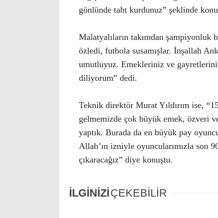
gönlünde taht kurdunuz” şeklinde konu
Malatyalıların takımdan şampiyonluk be
özledi, futbola susamışlar. İnşallah Ank
umutluyuz. Emekleriniz ve gayretleriniz
diliyorum” dedi.
Teknik direktör Murat Yıldırım ise, “15
gelmemizde çok büyük emek, özveri ve d
yaptık. Burada da en büyük pay oyuncul
Allah’ın izniyle oyuncularımızla son 9
çıkaracağız” diye konuştu.
İLGİNİZİ
ÇEKEBİLİR