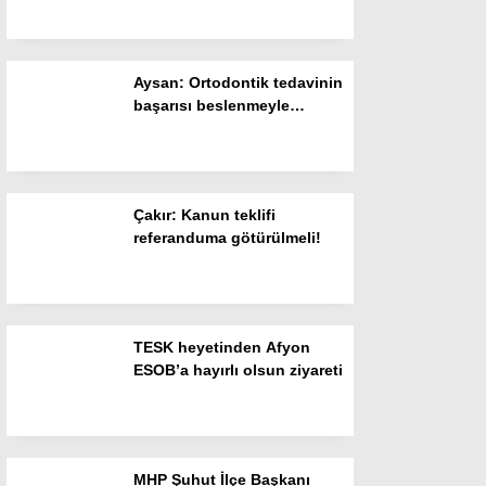
Resmi İlanlar
POLİTİKA
Aysan: Ortodontik tedavinin
Namaz Vakitleri
başarısı beslenmeyle
başlar!
Dünya
Nöbetçi Eczaneler
Çakır: Kanun teklifi
SPOR
referanduma götürülmeli!
Puan Durumları
Magazin
TESK heyetinden Afyon
Hava Durumu
ESOB’a hayırlı olsun ziyareti
SAĞLIK
Künye
MHP Şuhut İlçe Başkanı
Teknoloji