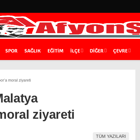
SPOR
SAĞLIK
EĞİTİM
İLÇE
DIĞER
ÇEVRE
or’a moral ziyareti
alatya
moral ziyareti
TÜM YAZILARI