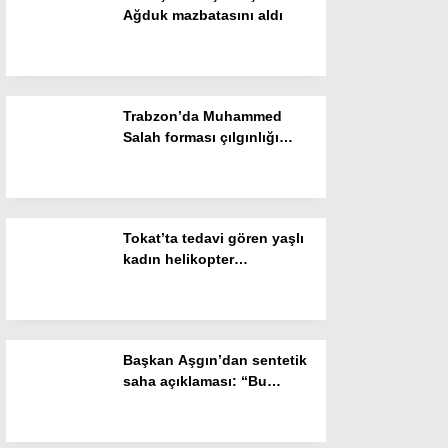
Ağduk mazbatasını aldı
Gizlilik Politikası
Trabzon’da Muhammed
Salah forması çılgınlığı
devam ediyor
Tokat’ta tedavi gören yaşlı
kadın helikopter
ambulansla Konya’ya sevk
WhatsApp İhbar Hattı
edildi
Başkan Aşgın’dan sentetik
saha açıklaması: “Bu
Facebook
sözümüzü de tutacağız”