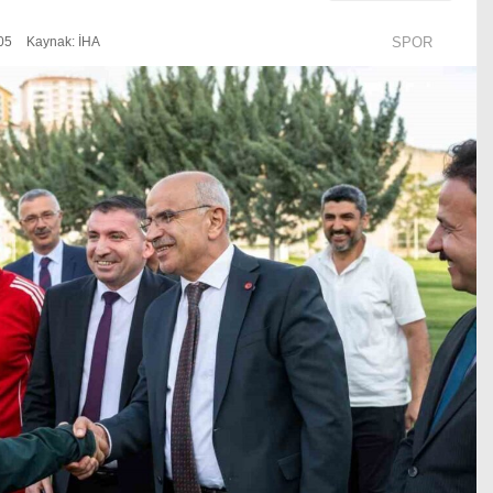
05
Kaynak: İHA
SPOR