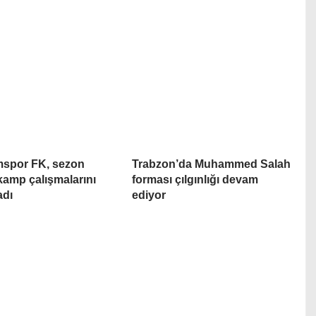
mspor FK, sezon
Trabzon’da Muhammed Salah
kamp çalışmalarını
forması çılgınlığı devam
adı
ediyor