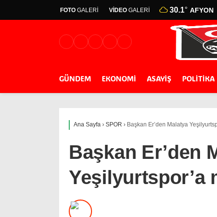
30.1
°
AFYON
FOTO
GALERİ
VİDEO
GALERİ
GÜNDEM
EKONOMİ
ASAYİŞ
POLİTİKA
Ana Sayfa
›
SPOR
›
Başkan Er’den Malatya Yeşilyurtsp
Başkan Er’den M
Yeşilyurtspor’a 