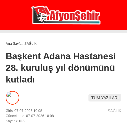
21.8
°
AFYON
GALERİ
VİDEO
YAZARLAR
Ana Sayfa
›
SAĞLIK
GÜNDEM
Başkent Adana Hastanesi
EKONOMİ
28. kuruluş yıl dönümünü
ASAYİŞ
kutladı
POLİTİKA
SPOR
TÜM YAZILARI
SAĞLIK
Giriş: 07-07-2026 10:08
SAĞLIK
EĞİTİM
Güncelleme: 07-07-2026 10:08
Kaynak: İHA
WhatsApp İhbar Hattı
İLÇE