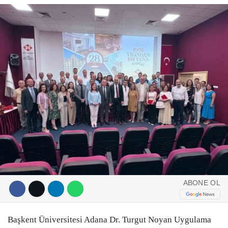
DIĞER
ÇEVRE
Facebook
RESMI İLANLAR
E-GAZETE
Instagram
CANLI YAYIN
Youtube
ABONE OL
Başkent Üniversitesi Adana Dr. Turgut Noyan Uygulama