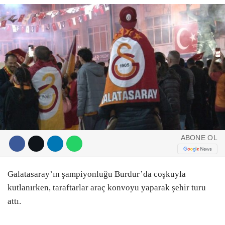
DIĞER
ÇEVRE
Facebook
RESMI İLANLAR
E-GAZETE
Instagram
CANLI YAYIN
Youtube
ABONE OL
Galatasaray’ın şampiyonluğu Burdur’da coşkuyla
kutlanırken, taraftarlar araç konvoyu yaparak şehir turu
attı.