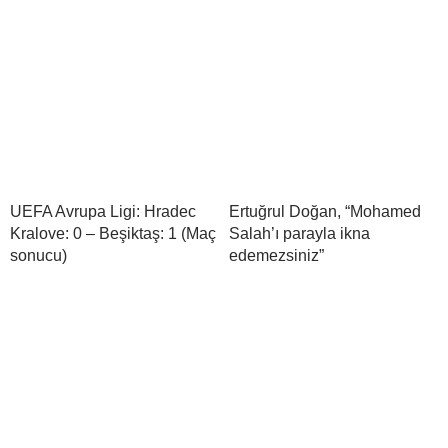
UEFA Avrupa Ligi: Hradec
Ertuğrul Doğan, “Mohamed
Kralove: 0 – Beşiktaş: 1 (Maç
Salah’ı parayla ikna
sonucu)
edemezsiniz”