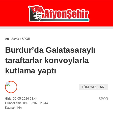
20.1
°
AFYON
GALERİ
VİDEO
YAZARLAR
Ana Sayfa
›
SPOR
GÜNDEM
Burdur’da Galatasaraylı
EKONOMİ
taraftarlar konvoylarla
ASAYİŞ
kutlama yaptı
POLİTİKA
SPOR
TÜM YAZILARI
SAĞLIK
Giriş: 09-05-2026 23:44
SPOR
EĞİTİM
Güncelleme: 09-05-2026 23:44
Kaynak: İHA
WhatsApp İhbar Hattı
İLÇE