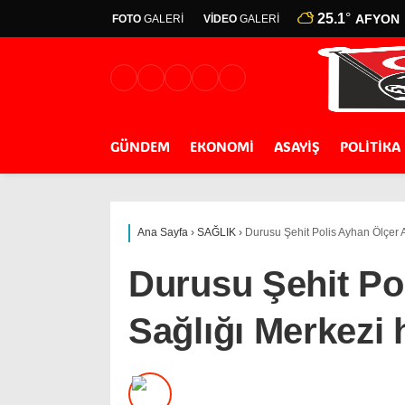
25.1
°
AFYON
FOTO
GALERİ
VİDEO
GALERİ
GÜNDEM
EKONOMİ
ASAYİŞ
POLİTİKA
Ana Sayfa
›
SAĞLIK
›
Durusu Şehit Polis Ayhan Ölçer A
Durusu Şehit Pol
Sağlığı Merkezi 