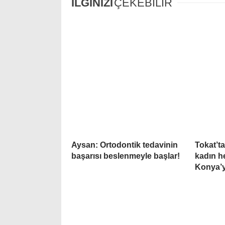
İLGİNİZİ
ÇEKEBİLİR
Aysan: Ortodontik tedavinin
Tokat’ta
başarısı beslenmeyle başlar!
kadın h
Konya’y