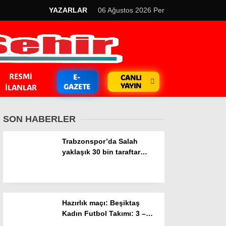
YAZARLAR
06 Ağustos 2026 Per
RESMI
E-
CANLI
YAYIN
GAZETE
İLANLAR
SON HABERLER
Trabzonspor’da Salah
yaklaşık 30 bin taraftar
önünde imza attı
GÜNDEM
Kripto Para
Hazırlık maçı: Beşiktaş
EKONOMİ
Kadın Futbol Takımı: 3 –
FOMGET: 1