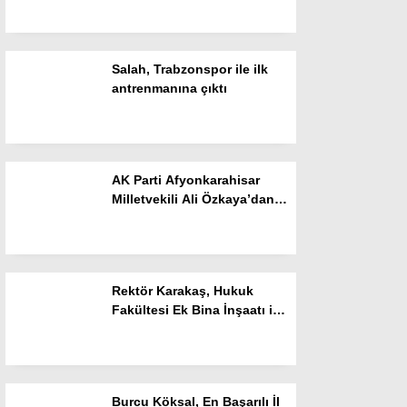
Resmi İlanlar
POLİTİKA
Salah, Trabzonspor ile ilk
Namaz Vakitleri
antrenmanına çıktı
Dünya
Nöbetçi Eczaneler
AK Parti Afyonkarahisar
SPOR
Milletvekili Ali Özkaya’dan
“Terörsüz Türkiye” Mesajı
Puan Durumları
Magazin
Rektör Karakaş, Hukuk
Hava Durumu
Fakültesi Ek Bina İnşaatı ile
Milli Teknoloji Atölyesinde
SAĞLIK
İncelemelerde Bulundu
Künye
Burcu Köksal, En Başarılı İl
Teknoloji