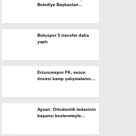
Belediye Başkanları
Gizlilik Politikası
Araştırmasında İlk 3’e Girdi
Boluspor 5 transfer daha
yaptı
Erzurumspor FK, sezon
öncesi kamp çalışmalarını
tamamladı
WhatsApp İhbar Hattı
Aysan: Ortodontik tedavinin
başarısı beslenmeyle
Facebook
başlar!