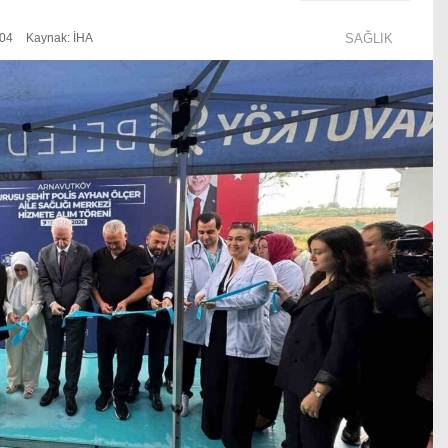
:04
Kaynak: İHA
SAĞLIK