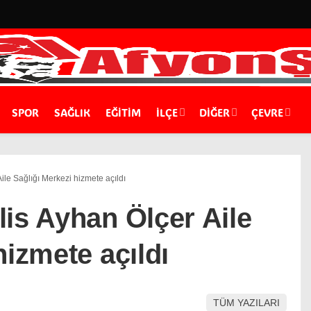
SPOR
SAĞLIK
EĞİTİM
İLÇE
DIĞER
ÇEVRE
ile Sağlığı Merkezi hizmete açıldı
is Ayhan Ölçer Aile
hizmete açıldı
TÜM YAZILARI