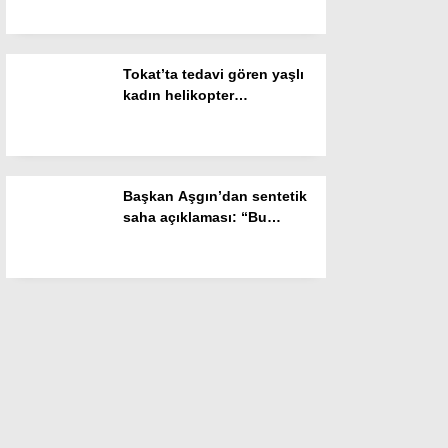
Tokat’ta tedavi gören yaşlı
kadın helikopter
ambulansla Konya’ya sevk
edildi
Başkan Aşgın’dan sentetik
saha açıklaması: “Bu
sözümüzü de tutacağız”