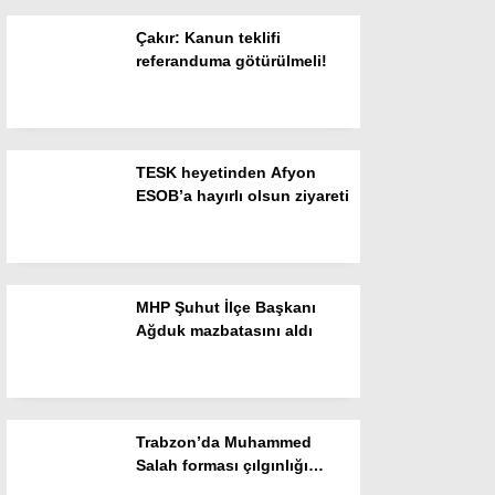
Çakır: Kanun teklifi
Instagram
referanduma götürülmeli!
Youtube
TESK heyetinden Afyon
ESOB’a hayırlı olsun ziyareti
MHP Şuhut İlçe Başkanı
Ağduk mazbatasını aldı
Trabzon’da Muhammed
Salah forması çılgınlığı
devam ediyor