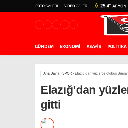
25.4
°
AFYON
FOTO
GALERİ
VİDEO
GALERİ
GÜNDEM
EKONOMİ
ASAYİŞ
POLİTİKA
Ana Sayfa
›
SPOR
›
Elazığ’dan yüzlerce otobüs Bursa’y
Elazığ’dan yüzl
gitti