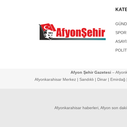
KAT
GÜN
SPOR
ASAYİ
POLİT
Afyon Şehir Gazetesi
– Afyonk
Afyonkarahisar Merkez | Sandıklı | Dinar | Emirdağ | 
Afyonkarahisar haberleri, Afyon son daki