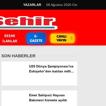
YAZARLAR
08 Ağustos 2026 Cts
RESMI
E-
CANLI
YAYIN
GAZETE
İLANLAR
SON HABERLER
U20 Dünya Şampiyonası’na
Eskişehir’den katılan milli
sporcu yarı finalde
GÜNDEM
Kripto Para
Emet Sahipsiz Hayvan
EKONOMİ
Bakımevi hizmete açıldı