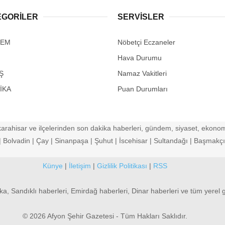
EGORİLER
SERVİSLER
DEM
Nöbetçi Eczaneler
Hava Durumu
Ş
Namaz Vakitleri
İKA
Puan Durumları
arahisar ve ilçelerinden son dakika haberleri, gündem, siyaset, ekonomi
Bolvadin | Çay | Sinanpaşa | Şuhut | İscehisar | Sultandağı | Başmakçı |
Künye
|
İletişim
|
Gizlilik Politikası
|
RSS
ka, Sandıklı haberleri, Emirdağ haberleri, Dinar haberleri ve tüm yerel 
© 2026 Afyon Şehir Gazetesi - Tüm Hakları Saklıdır.