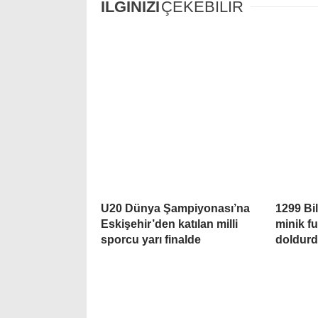
İLGİNİZİ
ÇEKEBİLİR
U20 Dünya Şampiyonası’na
1299 Bi
Eskişehir’den katılan milli
minik fu
sporcu yarı finalde
doldur