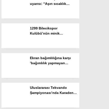
uyarısı: “Aşırı sıcaklık
Gizlilik Politikası
artışları insanların
uyarılmışlık düzeyini
artırıyor”
1299 Bilecikspor
Kulübü’nün minik
futbolcuları göz doldurdu
Ekran bağımlılığına karşı
’bağımlılık yapmayan
telefon’ tavsiyesi
WhatsApp İhbar Hattı
Uluslararası Tekvando
Şampiyonası’nda Karadeniz
Facebook
Ereğli’ye gümüş madalya
gururu