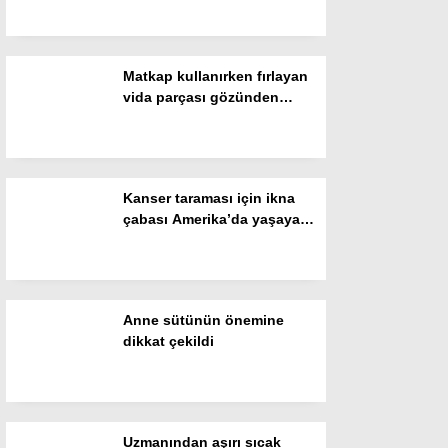
Resmi İlanlar
POLİTİKA
Matkap kullanırken fırlayan
Namaz Vakitleri
vida parçası gözünden
ediyordu: “Gözlük
Dünya
kullanmadım böyle oldu”
Nöbetçi Eczaneler
Kanser taraması için ikna
SPOR
çabası Amerika’da yaşayan
kadını şaşırttı
Puan Durumları
Magazin
Anne sütünün önemine
Hava Durumu
dikkat çekildi
SAĞLIK
Künye
Uzmanından aşırı sıcak
Teknoloji