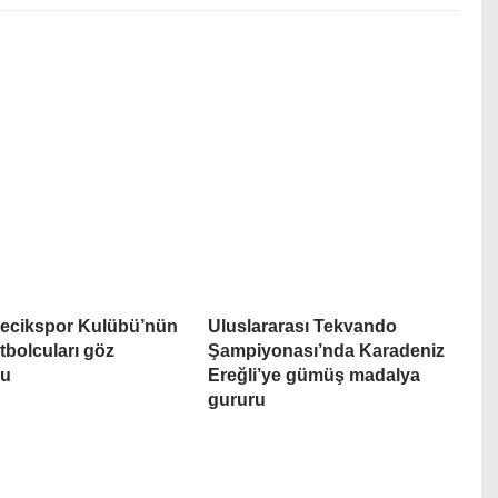
lecikspor Kulübü’nün
Uluslararası Tekvando
tbolcuları göz
Şampiyonası’nda Karadeniz
du
Ereğli’ye gümüş madalya
gururu