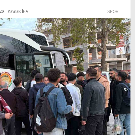
:26
Kaynak: İHA
SPOR