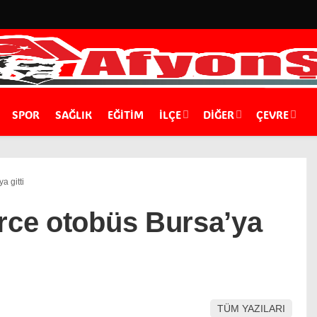
SPOR
SAĞLIK
EĞİTİM
İLÇE
DIĞER
ÇEVRE
a gitti
erce otobüs Bursa’ya
TÜM YAZILARI