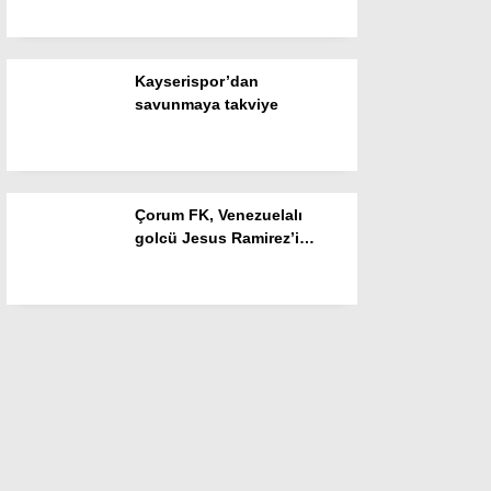
Kayserispor’dan
savunmaya takviye
Çorum FK, Venezuelalı
golcü Jesus Ramirez’i
renklerine bağladı