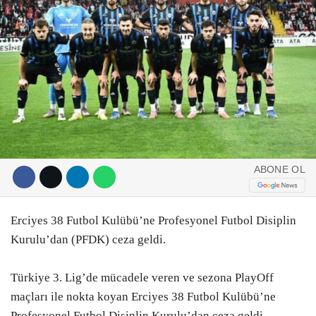
DIĞER
ÇEVRE
Facebook
RESMI İLANLAR
E-GAZETE
Instagram
CANLI YAYIN
Youtube
ABONE OL
Erciyes 38 Futbol Kulübü’ne Profesyonel Futbol Disiplin
Kurulu’dan (PFDK) ceza geldi.
Türkiye 3. Lig’de mücadele veren ve sezona PlayOff
maçları ile nokta koyan Erciyes 38 Futbol Kulübü’ne
Profesyonel Futbol Disiplin Kurulu’dan ceza geldi.