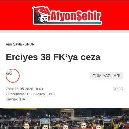
25.5
°
AFYON
GALERİ
VİDEO
YAZARLAR
Ana Sayfa
›
SPOR
GÜNDEM
Erciyes 38 FK’ya ceza
EKONOMİ
ASAYİŞ
TÜM YAZILARI
POLİTİKA
Giriş: 16-05-2026 10:43
SPOR
SPOR
Güncelleme: 16-05-2026 10:43
Kaynak: İHA
SAĞLIK
EĞİTİM
WhatsApp İhbar Hattı
İLÇE