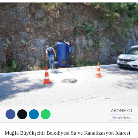
DIĞER
ÇEVRE
Facebook
RESMI İLANLAR
E-GAZETE
Instagram
CANLI YAYIN
Youtube
ABONE OL
Muğla Büyükşehir Belediyesi Su ve Kanalizasyon İdaresi