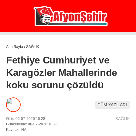
30.3
°
AFYON
GALERİ
VİDEO
YAZARLAR
Ana Sayfa
›
SAĞLIK
GÜNDEM
Fethiye Cumhuriyet ve
EKONOMİ
Karagözler Mahallerinde
ASAYİŞ
koku sorunu çözüldü
POLİTİKA
SPOR
TÜM YAZILARI
SAĞLIK
Giriş: 06-07-2026 10:28
SAĞLIK
EĞİTİM
Güncelleme: 06-07-2026 10:28
Kaynak: İHA
WhatsApp İhbar Hattı
İLÇE