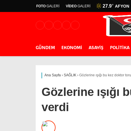
27.9
°
AFYON
FOTO
GALERİ
VİDEO
GALERİ
GÜNDEM
EKONOMİ
ASAYİŞ
POLİTİKA
Ana Sayfa
›
SAĞLIK
›
Gözlerine ışığı bu kez doktor tor
Gözlerine ışığı 
verdi