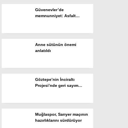
Güvenevler’de
Instagram
memnunniyet: Asfalt
çalışmaları bitti
Youtube
Anne sütünün önemi
anlatıldı
Göztepe’nin İnciraltı
Projesi’nde geri sayım
başladı
Muğlaspor, Sarıyer maçının
hazırlıklarını sürdürüyor