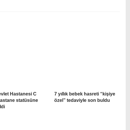
evlet Hastanesi C
7 yıllık bebek hasreti “kişiye
astane statüsüne
özel” tedaviyle son buldu
ldi