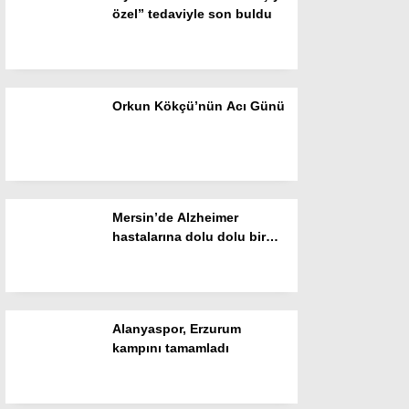
özel” tedaviyle son buldu
Gizlilik Politikası
Orkun Kökçü’nün Acı Günü
Mersin’de Alzheimer
hastalarına dolu dolu bir
gün
WhatsApp İhbar Hattı
Alanyaspor, Erzurum
kampını tamamladı
Facebook