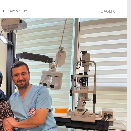
:08
Kaynak: İHA
SAĞLIK