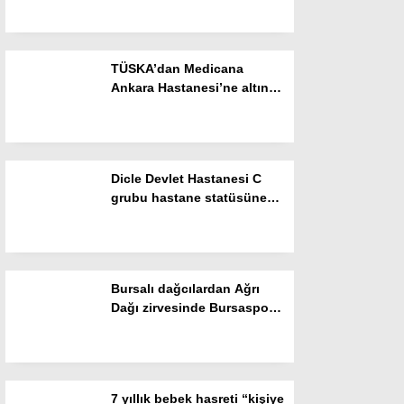
Resmi İlanlar
POLİTİKA
TÜSKA’dan Medicana
Namaz Vakitleri
Ankara Hastanesi’ne altın
kalite
Dünya
Nöbetçi Eczaneler
Dicle Devlet Hastanesi C
SPOR
grubu hastane statüsüne
yükseltildi
Puan Durumları
Magazin
Bursalı dağcılardan Ağrı
Hava Durumu
Dağı zirvesinde Bursaspor
mesajı
SAĞLIK
Künye
7 yıllık bebek hasreti “kişiye
Teknoloji