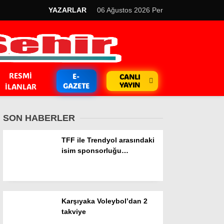
YAZARLAR
06 Ağustos 2026 Per
RESMI
E-
CANLI
YAYIN
GAZETE
İLANLAR
SON HABERLER
TFF ile Trendyol arasındaki
isim sponsorluğu
sözleşmesi iki yıl daha
GÜNDEM
uzatıldı
Kripto Para
Karşıyaka Voleybol’dan 2
EKONOMİ
takviye