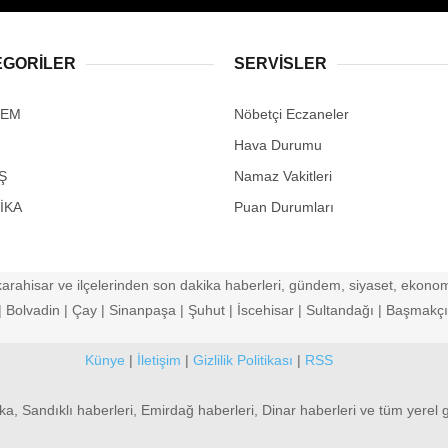
EGORİLER
SERVİSLER
DEM
Nöbetçi Eczaneler
Hava Durumu
Ş
Namaz Vakitleri
İKA
Puan Durumları
arahisar ve ilçelerinden son dakika haberleri, gündem, siyaset, ekonomi
Bolvadin | Çay | Sinanpaşa | Şuhut | İscehisar | Sultandağı | Başmakçı |
Künye
|
İletişim
|
Gizlilik Politikası
|
RSS
ka, Sandıklı haberleri, Emirdağ haberleri, Dinar haberleri ve tüm yerel 