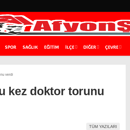
SPOR
SAĞLIK
EĞİTİM
İLÇE
DIĞER
ÇEVRE
unu verdi
bu kez doktor torunu
TÜM YAZILARI