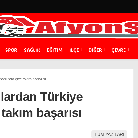
SPOR
SAĞLIK
EĞİTİM
İLÇE
DIĞER
ÇEVRE
pası’nda çifte takım başarısı
ılardan Türkiye
 takım başarısı
TÜM YAZILARI