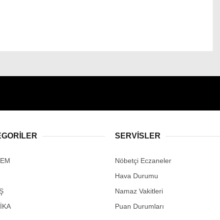
EGORİLER
SERVİSLER
DEM
Nöbetçi Eczaneler
Hava Durumu
Ş
Namaz Vakitleri
İKA
Puan Durumları