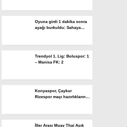
Resmi İlanlar
taraftar Buray’la coştu
POLİTİKA
Oyuna girdi 1 dakika sonra
Namaz Vakitleri
ayağı burkuldu: Sahaya
ambulans girdi
Dünya
Nöbetçi Eczaneler
Trendyol 1. Lig: Boluspor: 1
SPOR
– Manisa FK: 2
Puan Durumları
Magazin
Konyaspor, Çaykur
Hava Durumu
Rizespor maçı hazırlıklarını
sürdürüyor
SAĞLIK
Künye
İller Arası Muay Thai Açık
Teknoloji