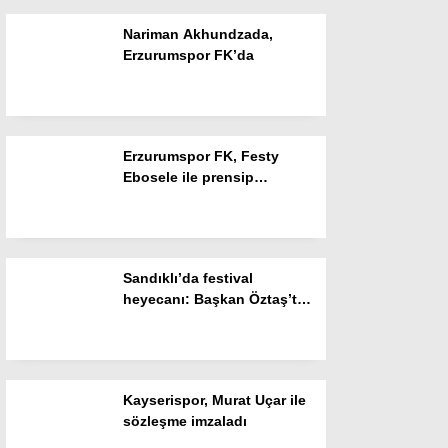
Nariman Akhundzada,
Instagram
Erzurumspor FK’da
Youtube
Erzurumspor FK, Festy
Ebosele ile prensip
anlaşmasına vardı
Sandıklı’da festival
heyecanı: Başkan Öztaş’tan
özel açıklamalar
Kayserispor, Murat Uçar ile
sözleşme imzaladı