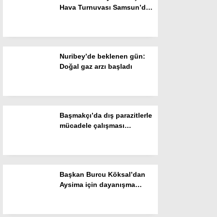
Hava Turnuvası Samsun’da
Gizlilik Politikası
başladı
Nuribey’de beklenen gün:
Doğal gaz arzı başladı
Başmakçı’da dış parazitlerle
mücadele çalışması
başlatıldı
WhatsApp İhbar Hattı
Başkan Burcu Köksal’dan
Aysima için dayanışma
Facebook
çağrısı