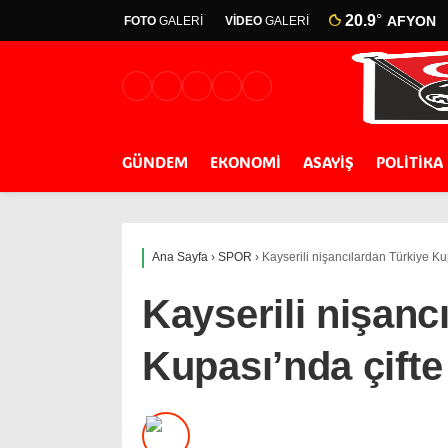
20.9
°
AFYON
FOTO
GALERİ
VİDEO
GALERİ
GÜNDEM
EKONOMİ
ASAYİŞ
POLİTİKA
Ana Sayfa
›
SPOR
›
Kayserili nişancılardan Türkiye Ku
Kayserili nişanc
Kupası’nda çifte