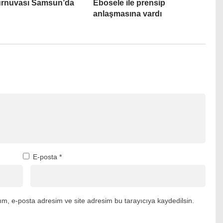
urnuvası Samsun’da
Ebosele ile prensip
anlaşmasına vardı
E-posta
*
m, e-posta adresim ve site adresim bu tarayıcıya kaydedilsin.