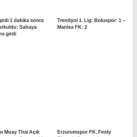
irdi 1 dakika sonra
Trendyol 1. Lig: Boluspor: 1 –
urkuldu: Sahaya
Manisa FK: 2
s girdi
ası Muay Thai Açık
Erzurumspor FK, Festy