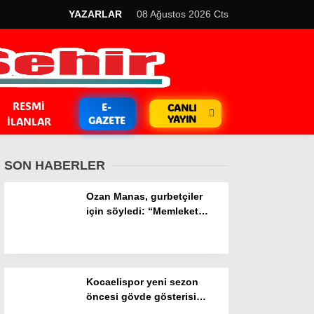
YAZARLAR
08 Ağustos 2026 Cts
RESMI
E-
CANLI
YAYIN
GAZETE
İLANLAR
SON HABERLER
Ozan Manas, gurbetçiler
için söyledi: “Memleket
özlemlerini gidermeye
GÜNDEM
çalıştık”
Kripto Para
Kocaelispor yeni sezon
EKONOMİ
öncesi gövde gösterisi
yaptı: Metehan tanıtıldı,