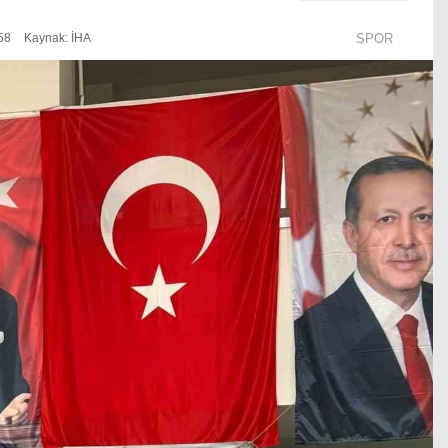
58
Kaynak: İHA
SPOR