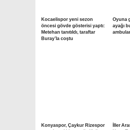
Kocaelispor yeni sezon
Oyuna g
öncesi gövde gösterisi yaptı:
ayağı b
Metehan tanıtıldı, taraftar
ambulan
Buray’la coştu
Konyaspor, Çaykur Rizespor
İller Ar