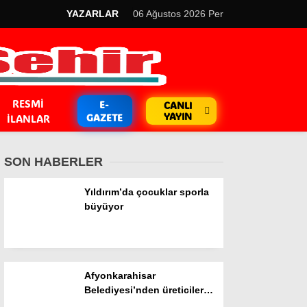
YAZARLAR
06 Ağustos 2026 Per
RESMI
E-
CANLI
YAYIN
GAZETE
İLANLAR
SON HABERLER
Yıldırım’da çocuklar sporla
büyüyor
GÜNDEM
Kripto Para
Afyonkarahisar
EKONOMİ
Belediyesi’nden üreticilere
“Yerli Tohum” desteği