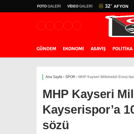
32
°
AFYON
FOTO
GALERİ
VİDEO
GALERİ
GÜNDEM
EKONOMİ
ASAYİŞ
POLİTİKA
Ana Sayfa
›
SPOR
›
MHP Kayseri Milletvekili Ersoy’da
MHP Kayseri Mill
Kayserispor’a 1
sözü