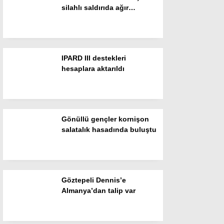
silahlı saldırıda ağır
Gizlilik Politikası
yaralandı
IPARD III destekleri
hesaplara aktarıldı
Gönüllü gençler kornişon
salatalık hasadında buluştu
WhatsApp İhbar Hattı
Göztepeli Dennis’e
Almanya’dan talip var
Facebook