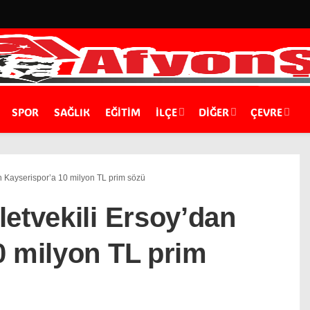
SPOR
SAĞLIK
EĞİTİM
İLÇE
DIĞER
ÇEVRE
n Kayserispor’a 10 milyon TL prim sözü
etvekili Ersoy’dan
0 milyon TL prim