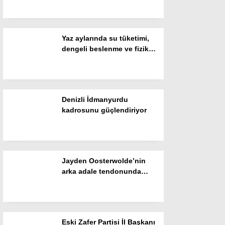
Resmi İlanlar
POLİTİKA
Yaz aylarında su tüketimi,
Namaz Vakitleri
dengeli beslenme ve fiziksel
aktivitelere dikkat
Dünya
Nöbetçi Eczaneler
Denizli İdmanyurdu
SPOR
kadrosunu güçlendiriyor
Puan Durumları
Magazin
Jayden Oosterwolde’nin
Hava Durumu
arka adale tendonunda
kısmi yırtık tespit edildi
SAĞLIK
Künye
Eski Zafer Partisi İl Başkanı
Teknoloji