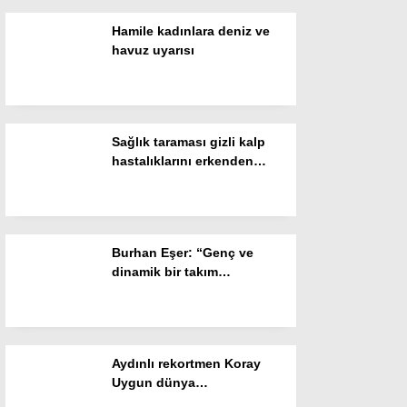
Hamile kadınlara deniz ve
Instagram
havuz uyarısı
Youtube
Sağlık taraması gizli kalp
hastalıklarını erkenden
yakalıyor
Burhan Eşer: “Genç ve
dinamik bir takım
oluşturmaya çalışıyoruz”
Aydınlı rekortmen Koray
Uygun dünya
şampiyonasında piste