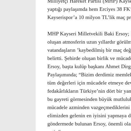
Milliyetçi Hareket Partisi (MHP) Kays
yaptığı paylaşımda hem Erciyes 38 FK’y
Kayserispor’a 10 milyon TL’lik maç pr
MHP Kayseri Milletvekili Baki Ersoy; 
oluşan atmosferin uzun yıllardır görülm
vatandaşların ’kaybedilmiş bir maç de
belirtti. Şehirde oluşan birlik ve müca
Ersoy, başta kulüp başkanı Ahmet Dirge
Paylaşımında; “Bizim derdimiz memleke
tüm değerleri için mücadele etmeye de
fedakârlıkların Türkiye’nin dört bir ya
bu gayreti görmesinden büyük mutlulu
mücadele azminden vazgeçmediklerini i
elimizden gelenin en iyisini yapmaya d
göndermede bulunan Ersoy, önemli olan