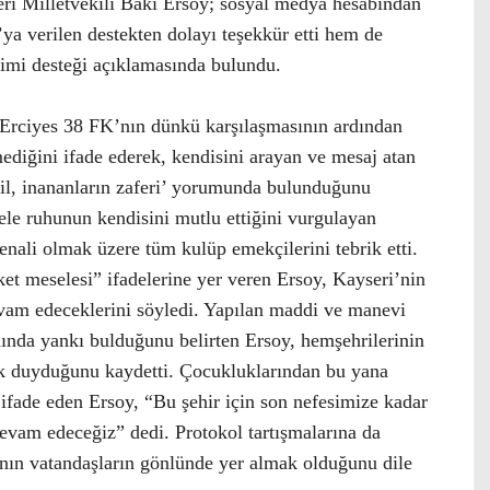
eri Milletvekili Baki Ersoy; sosyal medya hesabından
a verilen destekten dolayı teşekkür etti hem de
imi desteği açıklamasında bulundu.
Erciyes 38 FK’nın dünkü karşılaşmasının ardından
ediğini ifade ederek, kendisini arayan ve mesaj atan
ğil, inananların zaferi’ yorumunda bulunduğunu
dele ruhunun kendisini mutlu ettiğini vurgulayan
nali olmak üzere tüm kulüp emekçilerini tebrik etti.
t meselesi” ifadelerine yer veren Ersoy, Kayseri’nin
vam edeceklerini söyledi. Yapılan maddi ve manevi
nında yankı bulduğunu belirten Ersoy, hemşehrilerinin
k duyduğunu kaydetti. Çocukluklarından bu yana
fade eden Ersoy, “Bu şehir için son nefesimize kadar
evam edeceğiz” dedi. Protokol tartışmalarına da
ın vatandaşların gönlünde yer almak olduğunu dile