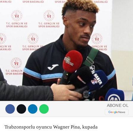
DIĞER
ÇEVRE
Facebook
RESMI İLANLAR
E-GAZETE
Instagram
CANLI YAYIN
Youtube
ABONE OL
Trabzonsporlu oyuncu Wagner Pina, kupada