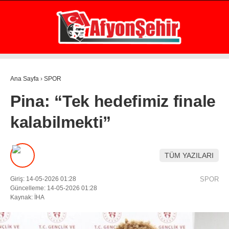
19.2
°
AFYON
GALERİ
VİDEO
YAZARLAR
Ana Sayfa
›
SPOR
GÜNDEM
Pina: “Tek hedefimiz finale
EKONOMİ
kalabilmekti”
ASAYİŞ
POLİTİKA
TÜM YAZILARI
SPOR
Giriş: 14-05-2026 01:28
SPOR
SAĞLIK
Güncelleme: 14-05-2026 01:28
Kaynak: İHA
EĞİTİM
WhatsApp İhbar Hattı
İLÇE