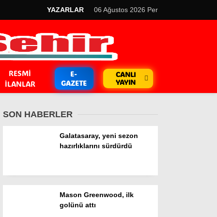
YAZARLAR
06 Ağustos 2026 Per
RESMI
E-
CANLI
YAYIN
GAZETE
İLANLAR
SON HABERLER
Galatasaray, yeni sezon
hazırlıklarını sürdürdü
GÜNDEM
Kripto Para
Mason Greenwood, ilk
EKONOMİ
golünü attı