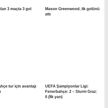
’dan 3 maçta 3 gol
Mason Greenwood, ilk golünü
attı
hçe tur için avantajı
UEFA Şampiyonlar Ligi:
ı
Fenerbahçe: 2 – Sturm Graz:
0 (İlk yarı)