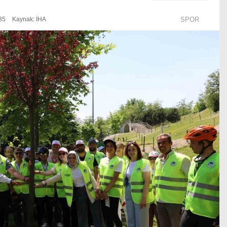
35
Kaynak: İHA
SPOR