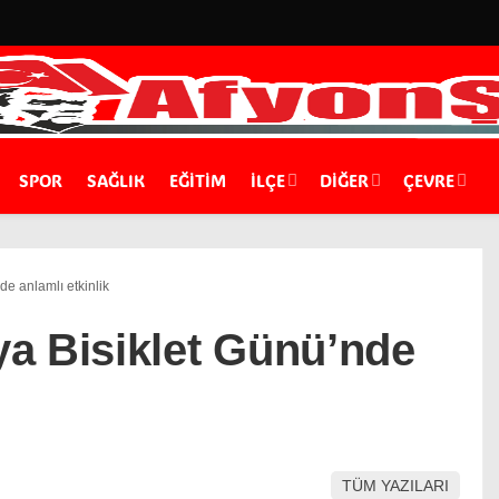
SPOR
SAĞLIK
EĞİTİM
İLÇE
DIĞER
ÇEVRE
e anlamlı etkinlik
a Bisiklet Günü’nde
TÜM YAZILARI