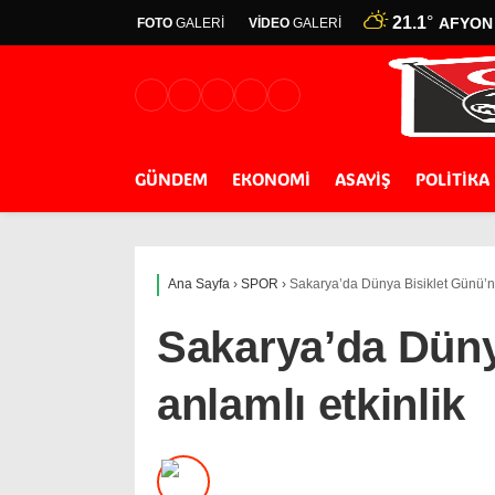
21.1
°
AFYON
FOTO
GALERİ
VİDEO
GALERİ
GÜNDEM
EKONOMİ
ASAYİŞ
POLİTİKA
Ana Sayfa
›
SPOR
›
Sakarya’da Dünya Bisiklet Günü’nd
Sakarya’da Düny
anlamlı etkinlik