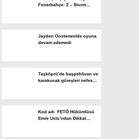
Fenerbahçe: 2 – Sturm
Gizlilik Politikası
Graz: 0 (İlk yarı)
Jayden Oosterwolde oyuna
devam edemedi
Taşköprü’de başpehlivan ve
karakucak güreşleri nefes
kesti
WhatsApp İhbar Hattı
Kod adı FETÖ Hükümlüsü
Emre Uslu’ndan Dikkat
Facebook
Çeken İtiraf