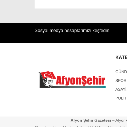
Sosyal medya hesaplarımızı keşfedin
KAT
GÜN
SPOR
ASAYİ
POLİT
Afyon Şehir Gazetesi
– Afyonk