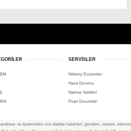
EGORİLER
SERVİSLER
DEM
Nöbetçi Eczaneler
Hava Durumu
Ş
Namaz Vakitleri
İKA
Puan Durumları
arahisar ve ilçelerinden son dakika haberleri, gündem, siyaset, ekonomi