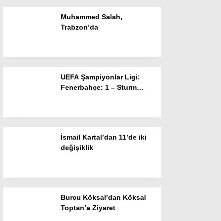
Muhammed Salah,
Instagram
Trabzon’da
Youtube
UEFA Şampiyonlar Ligi:
Fenerbahçe: 1 – Sturm
Graz: 0 (Maç devam ediyor)
İsmail Kartal’dan 11’de iki
değişiklik
Burcu Köksal’dan Köksal
Toptan’a Ziyaret