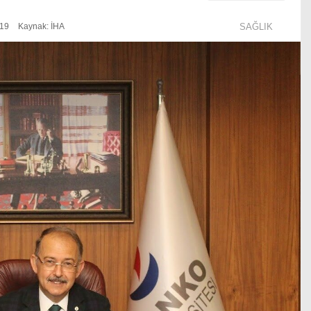
:19
Kaynak: İHA
SAĞLIK