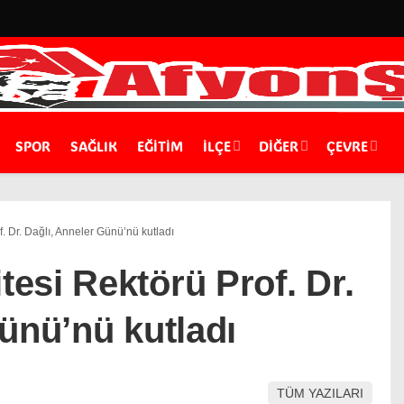
SPOR
SAĞLIK
EĞİTİM
İLÇE
DIĞER
ÇEVRE
 Dr. Dağlı, Anneler Günü’nü kutladı
esi Rektörü Prof. Dr.
ünü’nü kutladı
TÜM YAZILARI