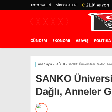
21.9
°
AFYON
FOTO
GALERİ
VİDEO
GALERİ
GÜNDEM
EKONOMİ
ASAYİŞ
POLİTİKA
Ana Sayfa
›
SAĞLIK
›
SANKO Üniversitesi Rektörü Prof.
SANKO Üniversit
Dağlı, Anneler G