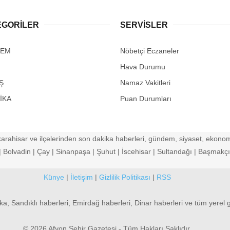
EGORİLER
SERVİSLER
DEM
Nöbetçi Eczaneler
Hava Durumu
Ş
Namaz Vakitleri
İKA
Puan Durumları
arahisar ve ilçelerinden son dakika haberleri, gündem, siyaset, ekonomi
Bolvadin | Çay | Sinanpaşa | Şuhut | İscehisar | Sultandağı | Başmakçı |
Künye
|
İletişim
|
Gizlilik Politikası
|
RSS
ka, Sandıklı haberleri, Emirdağ haberleri, Dinar haberleri ve tüm yerel 
© 2026 Afyon Şehir Gazetesi - Tüm Hakları Saklıdır.