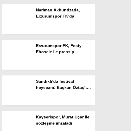
Nariman Akhundzada,
Instagram
Erzurumspor FK’da
Youtube
Erzurumspor FK, Festy
Ebosele ile prensip
anlaşmasına vardı
Sandıklı’da festival
heyecanı: Başkan Öztaş’tan
özel açıklamalar
Kayserispor, Murat Uçar ile
sözleşme imzaladı