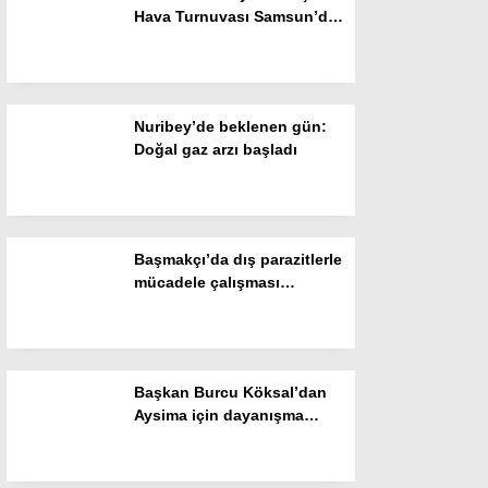
Hava Turnuvası Samsun’da
Gizlilik Politikası
başladı
Nuribey’de beklenen gün:
Doğal gaz arzı başladı
Başmakçı’da dış parazitlerle
mücadele çalışması
başlatıldı
WhatsApp İhbar Hattı
Başkan Burcu Köksal’dan
Aysima için dayanışma
Facebook
çağrısı