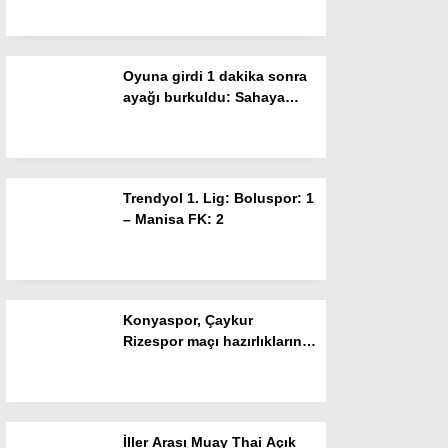
Resmi İlanlar
taraftar Buray’la coştu
POLİTİKA
Oyuna girdi 1 dakika sonra
Namaz Vakitleri
ayağı burkuldu: Sahaya
ambulans girdi
Dünya
Nöbetçi Eczaneler
Trendyol 1. Lig: Boluspor: 1
SPOR
– Manisa FK: 2
Puan Durumları
Magazin
Konyaspor, Çaykur
Hava Durumu
Rizespor maçı hazırlıklarını
sürdürüyor
SAĞLIK
Künye
İller Arası Muay Thai Açık
Teknoloji