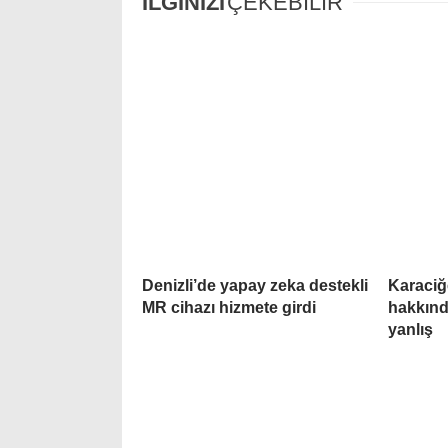
İLGİNİZİ
ÇEKEBİLİR
Denizli’de yapay zeka destekli
Karaciğ
MR cihazı hizmete girdi
hakkınd
yanlış