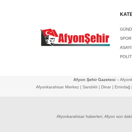
KAT
GÜN
SPOR
ASAYİ
POLİT
Afyon Şehir Gazetesi
– Afyonk
Afyonkarahisar Merkez | Sandıklı | Dinar | Emirdağ | 
Afyonkarahisar haberleri, Afyon son daki