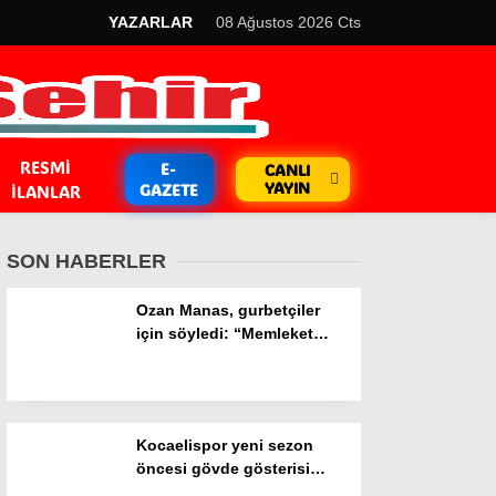
YAZARLAR
08 Ağustos 2026 Cts
RESMI
E-
CANLI
YAYIN
GAZETE
İLANLAR
SON HABERLER
Ozan Manas, gurbetçiler
için söyledi: “Memleket
özlemlerini gidermeye
GÜNDEM
çalıştık”
Kripto Para
Kocaelispor yeni sezon
EKONOMİ
öncesi gövde gösterisi
yaptı: Metehan tanıtıldı,