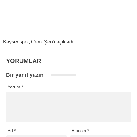
Kayserispor, Cenk Şen’i açıkladı
YORUMLAR
Bir yanıt yazın
Yorum
*
Ad
*
E-posta
*