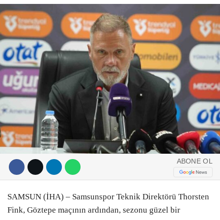
DIĞER
ÇEVRE
Facebook
RESMI İLANLAR
E-GAZETE
Instagram
CANLI YAYIN
Youtube
ABONE OL
SAMSUN (İHA) – Samsunspor Teknik Direktörü Thorsten
Fink, Göztepe maçının ardından, sezonu güzel bir