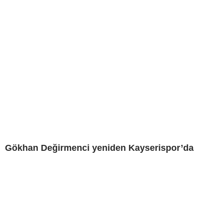
Gökhan Değirmenci yeniden Kayserispor’da