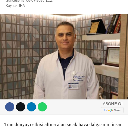
Güncelleme: 06-07-2026 11:27
Kaynak: İHA
DIĞER
ÇEVRE
Facebook
RESMI İLANLAR
E-GAZETE
Instagram
CANLI YAYIN
Youtube
ABONE OL
Tüm dünyayı etkisi altına alan sıcak hava dalgasının insan