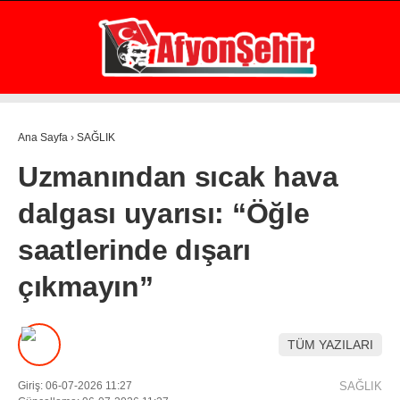
20.1
°
AFYON
GALERİ
VİDEO
YAZARLAR
Ana Sayfa
›
SAĞLIK
GÜNDEM
Uzmanından sıcak hava
EKONOMİ
dalgası uyarısı: “Öğle
ASAYİŞ
saatlerinde dışarı
POLİTİKA
çıkmayın”
SPOR
SAĞLIK
TÜM YAZILARI
EĞİTİM
Giriş: 06-07-2026 11:27
SAĞLIK
WhatsApp İhbar Hattı
İLÇE