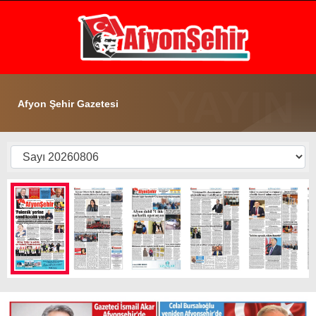
32.7
°
AFYON
GALERİ
VİDEO
YAZARLAR
Afyon Şehir Gazetesi
GÜNDEM
EKONOMİ
ASAYİŞ
POLİTİKA
SPOR
SAĞLIK
EĞİTİM
WhatsApp İhbar Hattı
İLÇE