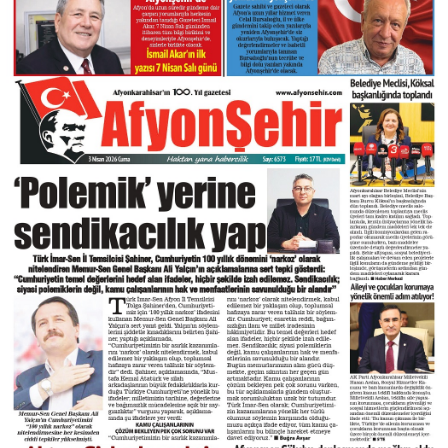
DIĞER
ÇEVRE
Facebook
RESMI İLANLAR
E-GAZETE
Instagram
CANLI YAYIN
Youtube