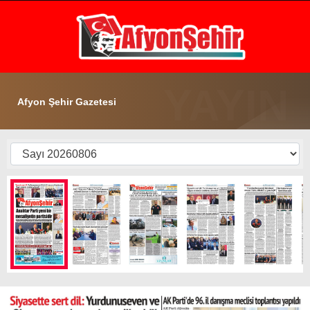
32.7
°
AFYON
GALERİ
VİDEO
YAZARLAR
Afyon Şehir Gazetesi
GÜNDEM
EKONOMİ
ASAYİŞ
POLİTİKA
SPOR
SAĞLIK
EĞİTİM
WhatsApp İhbar Hattı
İLÇE