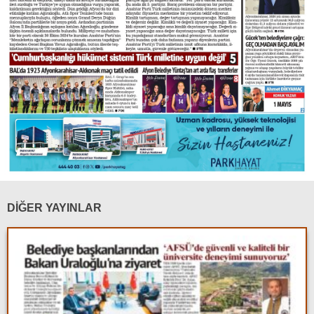
DİĞER YAYINLAR