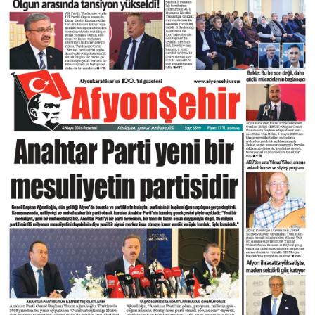
DIĞER
ÇEVRE
Facebook
RESMI İLANLAR
E-GAZETE
Instagram
CANLI YAYIN
Youtube