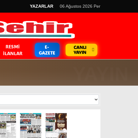
YAZARLAR
06 Ağustos 2026 Per
RESMI
E-
CANLI
YAYIN
GAZETE
İLANLAR
GÜNDEM
Kripto Para
EKONOMİ