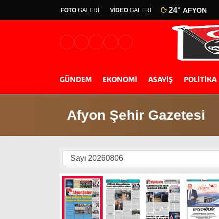
24
°
AFYON
FOTO
GALERİ
VİDEO
GALERİ
GÜNDEM
EKONOMİ
ASAYİŞ
POLİTİKA
Afyon Şehir Gazetesi