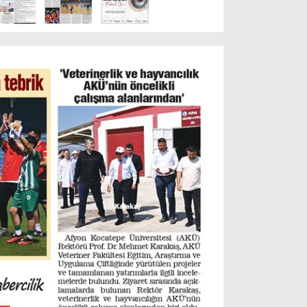
Resmi İlanlar
POLİTİKA
Namaz Vakitleri
Dünya
Nöbetçi Eczaneler
SPOR
Puan Durumları
Magazin
Hava Durumu
SAĞLIK
Künye
Teknoloji