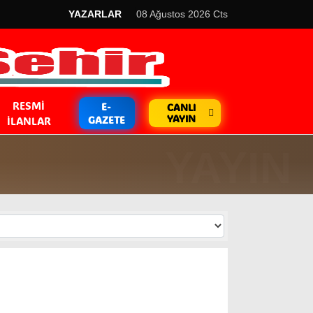
YAZARLAR
08 Ağustos 2026 Cts
RESMI
E-
CANLI
YAYIN
GAZETE
İLANLAR
GÜNDEM
Kripto Para
EKONOMİ