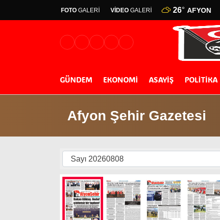
26
°
AFYON
FOTO
GALERİ
VİDEO
GALERİ
GÜNDEM
EKONOMİ
ASAYİŞ
POLİTİKA
Afyon Şehir Gazetesi