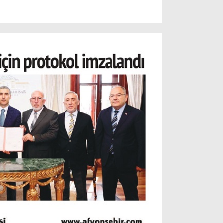
Resmi İlanlar
POLİTİKA
Namaz Vakitleri
Dünya
Nöbetçi Eczaneler
SPOR
Puan Durumları
Magazin
Hava Durumu
SAĞLIK
Künye
Teknoloji