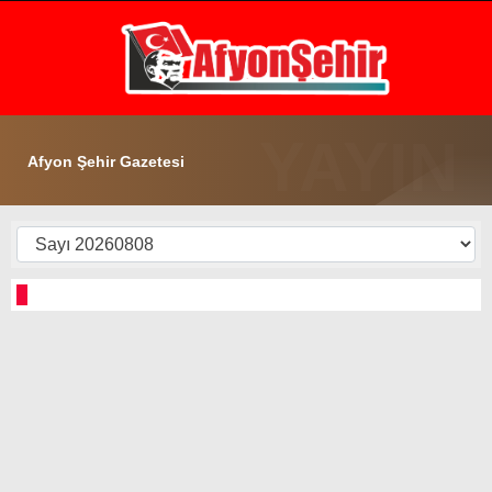
20.1
°
AFYON
GALERİ
VİDEO
YAZARLAR
Afyon Şehir Gazetesi
GÜNDEM
EKONOMİ
ASAYİŞ
POLİTİKA
SPOR
SAĞLIK
EĞİTİM
WhatsApp İhbar Hattı
İLÇE