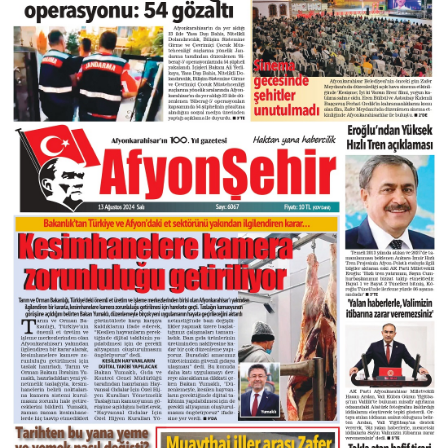
DIĞER
ÇEVRE
Facebook
RESMI İLANLAR
E-GAZETE
Instagram
CANLI YAYIN
Youtube