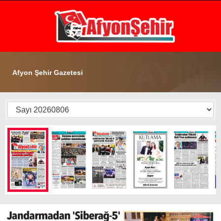
20.1
°
AFYON
GALERİ
VİDEO
YAZARLAR
Afyon Şehir Gazetesi
GÜNDEM
EKONOMİ
ASAYİŞ
POLİTİKA
SPOR
SAĞLIK
EĞİTİM
WhatsApp İhbar Hattı
İLÇE