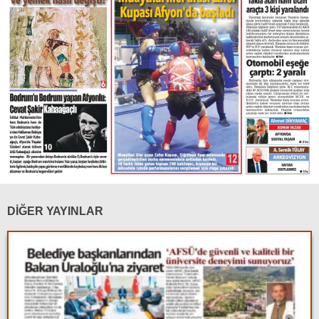
DİĞER YAYINLAR