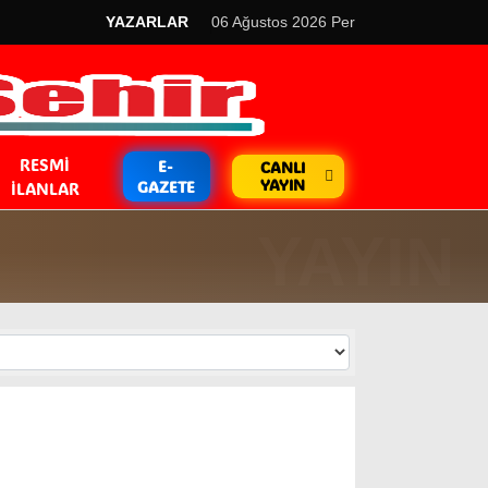
YAZARLAR
06 Ağustos 2026 Per
RESMI
E-
CANLI
YAYIN
GAZETE
İLANLAR
GÜNDEM
Kripto Para
EKONOMİ