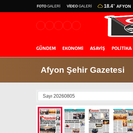
18.4
°
AFYON
FOTO
GALERİ
VİDEO
GALERİ
GÜNDEM
EKONOMİ
ASAYİŞ
POLİTİKA
Afyon Şehir Gazetesi