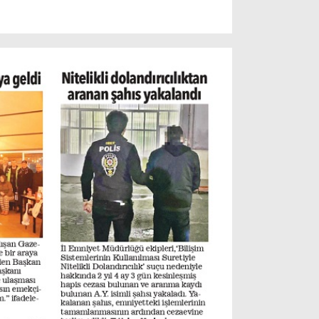
Resmi İlanlar
POLİTİKA
Namaz Vakitleri
Dünya
Nöbetçi Eczaneler
SPOR
Puan Durumları
Magazin
Hava Durumu
SAĞLIK
Künye
Teknoloji