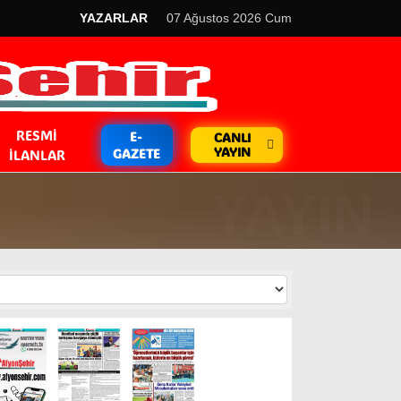
YAZARLAR
07 Ağustos 2026 Cum
RESMI
E-
CANLI
YAYIN
GAZETE
İLANLAR
GÜNDEM
Kripto Para
EKONOMİ