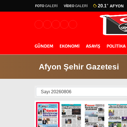
20.1
°
AFYON
FOTO
GALERİ
VİDEO
GALERİ
GÜNDEM
EKONOMİ
ASAYİŞ
POLİTİKA
Afyon Şehir Gazetesi