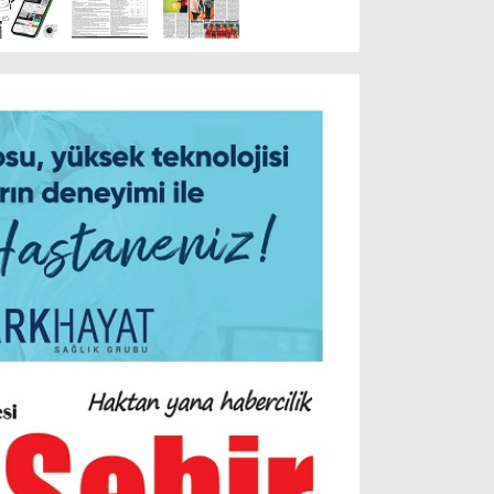
Resmi İlanlar
POLİTİKA
Namaz Vakitleri
Dünya
Nöbetçi Eczaneler
SPOR
Puan Durumları
Magazin
Hava Durumu
SAĞLIK
Künye
Teknoloji