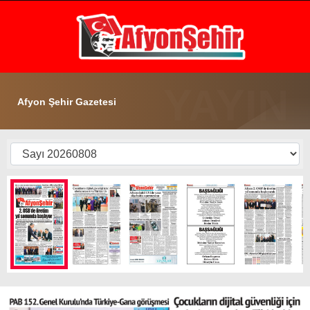
28.9
°
AFYON
GALERİ
VİDEO
YAZARLAR
Afyon Şehir Gazetesi
GÜNDEM
EKONOMİ
ASAYİŞ
POLİTİKA
SPOR
SAĞLIK
EĞİTİM
WhatsApp İhbar Hattı
İLÇE