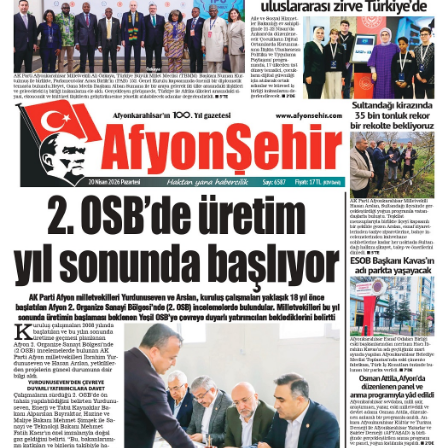
DIĞER
ÇEVRE
Facebook
RESMI İLANLAR
E-GAZETE
Instagram
CANLI YAYIN
Youtube