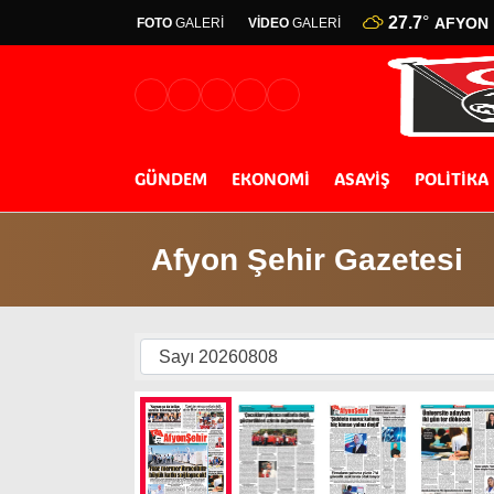
27.7
°
AFYON
FOTO
GALERİ
VİDEO
GALERİ
GÜNDEM
EKONOMİ
ASAYİŞ
POLİTİKA
Afyon Şehir Gazetesi