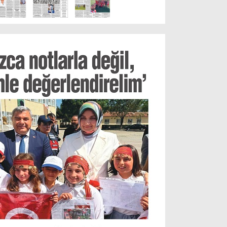
Resmi İlanlar
POLİTİKA
Namaz Vakitleri
Dünya
Nöbetçi Eczaneler
SPOR
Puan Durumları
Magazin
Hava Durumu
SAĞLIK
Künye
Teknoloji