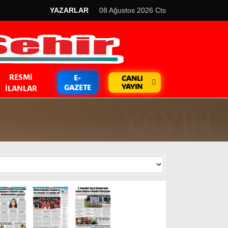
YAZARLAR
08 Ağustos 2026 Cts
RESMI
E-
CANLI
YAYIN
GAZETE
İLANLAR
GÜNDEM
Kripto Para
EKONOMİ