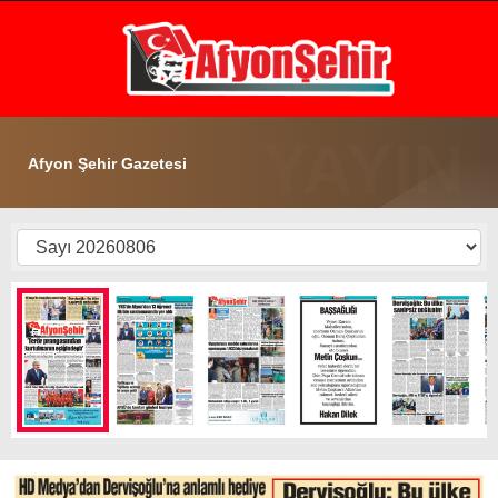
20.1
°
AFYON
GALERİ
VİDEO
YAZARLAR
Afyon Şehir Gazetesi
GÜNDEM
EKONOMİ
ASAYİŞ
POLİTİKA
SPOR
SAĞLIK
EĞİTİM
WhatsApp İhbar Hattı
İLÇE