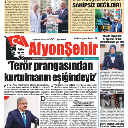
DIĞER
ÇEVRE
Facebook
RESMI İLANLAR
E-GAZETE
Instagram
CANLI YAYIN
Youtube