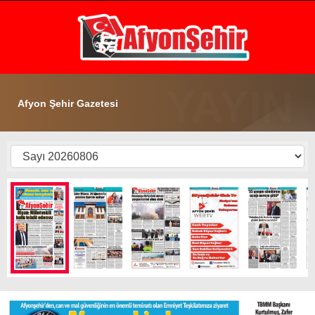
31.6
°
AFYON
GALERİ
VİDEO
YAZARLAR
Afyon Şehir Gazetesi
GÜNDEM
EKONOMİ
ASAYİŞ
POLİTİKA
SPOR
SAĞLIK
EĞİTİM
WhatsApp İhbar Hattı
İLÇE