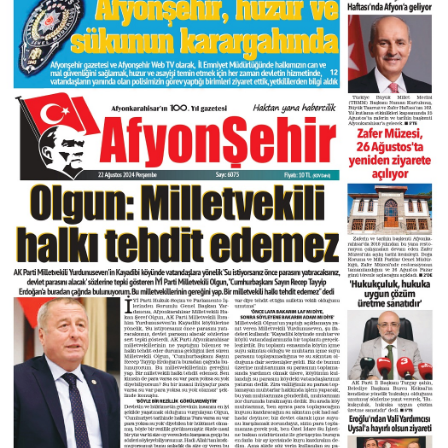
DIĞER
ÇEVRE
Facebook
RESMI İLANLAR
E-GAZETE
Instagram
CANLI YAYIN
Youtube