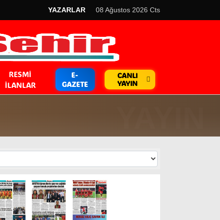
YAZARLAR
08 Ağustos 2026 Cts
RESMI
E-
CANLI
YAYIN
GAZETE
İLANLAR
GÜNDEM
Kripto Para
EKONOMİ