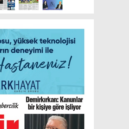
Resmi İlanlar
POLİTİKA
Namaz Vakitleri
Dünya
Nöbetçi Eczaneler
SPOR
Puan Durumları
Magazin
Hava Durumu
SAĞLIK
Künye
Teknoloji