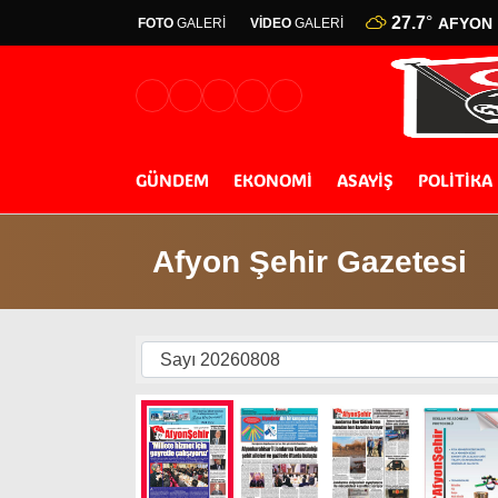
27.7
°
AFYON
FOTO
GALERİ
VİDEO
GALERİ
GÜNDEM
EKONOMİ
ASAYİŞ
POLİTİKA
Afyon Şehir Gazetesi