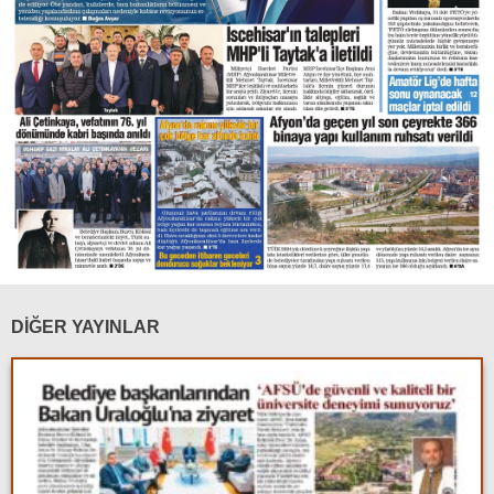
DİĞER YAYINLAR