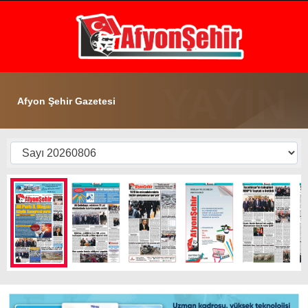
31.6
°
AFYON
GALERİ
VİDEO
YAZARLAR
Afyon Şehir Gazetesi
GÜNDEM
EKONOMİ
ASAYİŞ
POLİTİKA
SPOR
SAĞLIK
EĞİTİM
WhatsApp İhbar Hattı
İLÇE