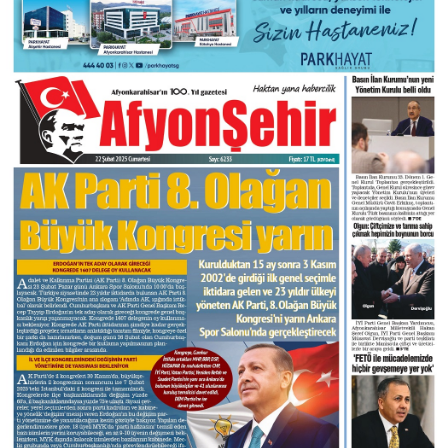
DIĞER
ÇEVRE
Facebook
RESMI İLANLAR
E-GAZETE
Instagram
CANLI YAYIN
Youtube