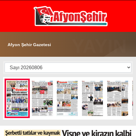
21.8
°
AFYON
GALERİ
VİDEO
YAZARLAR
Afyon Şehir Gazetesi
GÜNDEM
EKONOMİ
ASAYİŞ
POLİTİKA
SPOR
SAĞLIK
EĞİTİM
WhatsApp İhbar Hattı
İLÇE