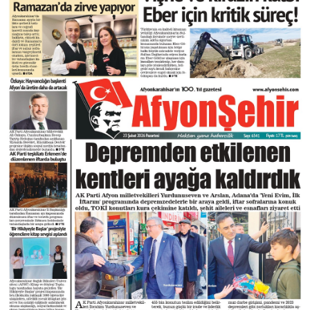
DIĞER
ÇEVRE
Facebook
RESMI İLANLAR
E-GAZETE
Instagram
CANLI YAYIN
Youtube