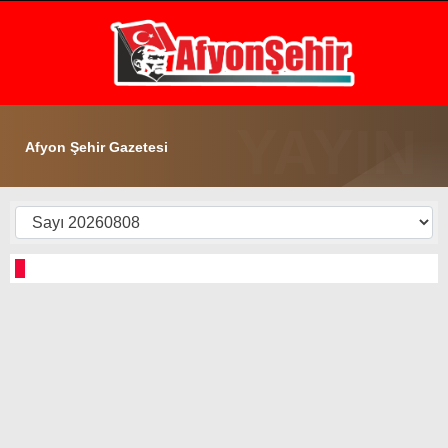
24.8
°
AFYON
GALERİ
VİDEO
YAZARLAR
Afyon Şehir Gazetesi
GÜNDEM
EKONOMİ
ASAYİŞ
POLİTİKA
SPOR
SAĞLIK
EĞİTİM
WhatsApp İhbar Hattı
İLÇE