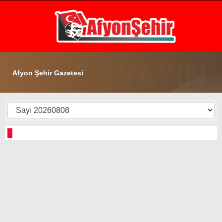
17.3
°
AFYON
GALERİ
VİDEO
YAZARLAR
Afyon Şehir Gazetesi
GÜNDEM
EKONOMİ
ASAYİŞ
POLİTİKA
SPOR
SAĞLIK
EĞİTİM
WhatsApp İhbar Hattı
İLÇE