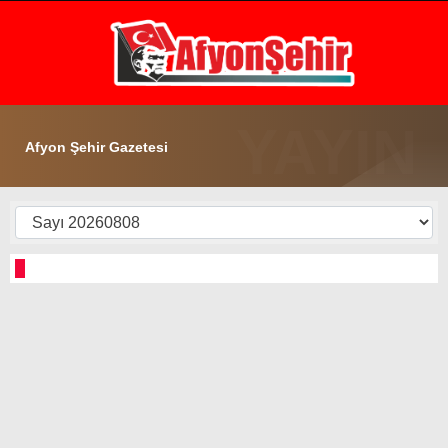
20.1
°
AFYON
GALERİ
VİDEO
YAZARLAR
Afyon Şehir Gazetesi
GÜNDEM
EKONOMİ
ASAYİŞ
POLİTİKA
SPOR
SAĞLIK
EĞİTİM
WhatsApp İhbar Hattı
İLÇE