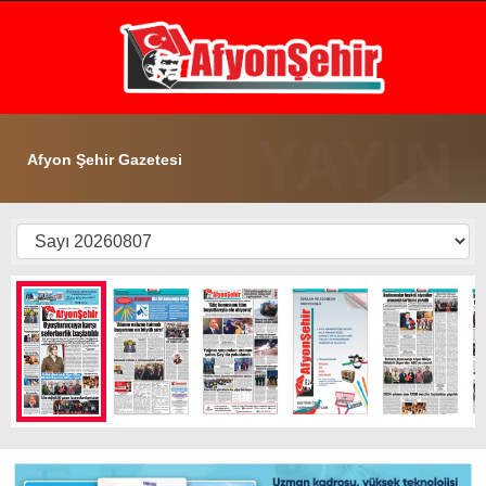
17.5
°
AFYON
GALERİ
VİDEO
YAZARLAR
Afyon Şehir Gazetesi
GÜNDEM
EKONOMİ
ASAYİŞ
POLİTİKA
SPOR
SAĞLIK
EĞİTİM
WhatsApp İhbar Hattı
İLÇE