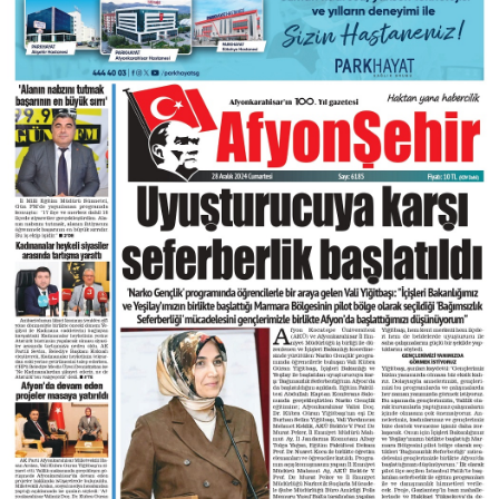
DIĞER
ÇEVRE
Facebook
RESMI İLANLAR
E-GAZETE
Instagram
CANLI YAYIN
Youtube