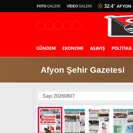
32.4
°
AFYON
FOTO
GALERİ
VİDEO
GALERİ
GÜNDEM
EKONOMİ
ASAYİŞ
POLİTİKA
Afyon Şehir Gazetesi