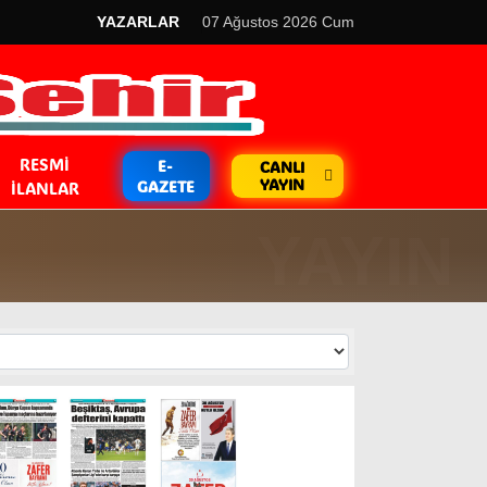
YAZARLAR
07 Ağustos 2026 Cum
RESMI
E-
CANLI
YAYIN
GAZETE
İLANLAR
GÜNDEM
Kripto Para
EKONOMİ