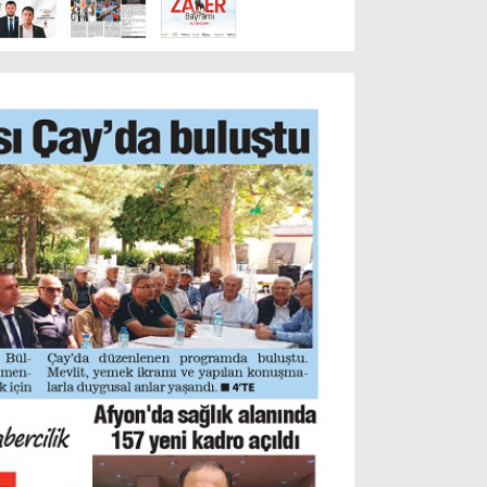
Resmi İlanlar
POLİTİKA
Namaz Vakitleri
Dünya
Nöbetçi Eczaneler
SPOR
Puan Durumları
Magazin
Hava Durumu
SAĞLIK
Künye
Teknoloji