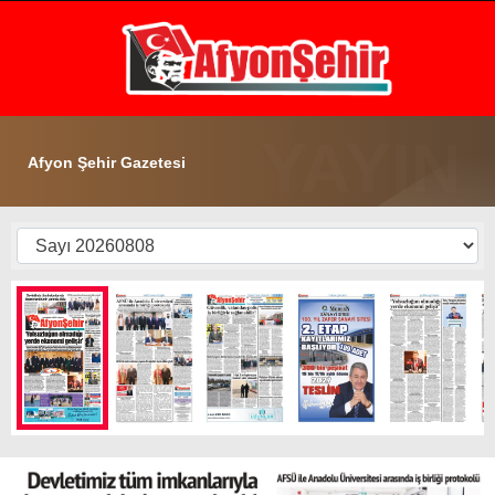
29
°
AFYON
GALERİ
VİDEO
YAZARLAR
Afyon Şehir Gazetesi
GÜNDEM
EKONOMİ
ASAYİŞ
POLİTİKA
SPOR
SAĞLIK
EĞİTİM
WhatsApp İhbar Hattı
İLÇE