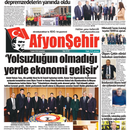
DIĞER
ÇEVRE
Facebook
RESMI İLANLAR
E-GAZETE
Instagram
CANLI YAYIN
Youtube