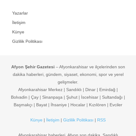
Yazarlar
İletişim
Künye
Gizlilik Politikası
Afyon Şehir Gazetesi
– Afyonkarahisar ve ilçelerinden son
dakika haberleri, gündem, siyaset, ekonomi, spor ve yerel
gelişmeler.
Afyonkarahisar Merkez | Sandıklı | Dinar | Emirdağ |
Bolvadin | Çay | Sinanpaşa | Şuhut | İscehisar | Sultandağı |
Başmakçı | Bayat | İhsaniye | Hocalar | Kızılören | Evciler
Künye
|
İletişim
|
Gizlilik Politikası
|
RSS
Afyonkarahisar haberleri, Afyon son dakika, Sandıklı