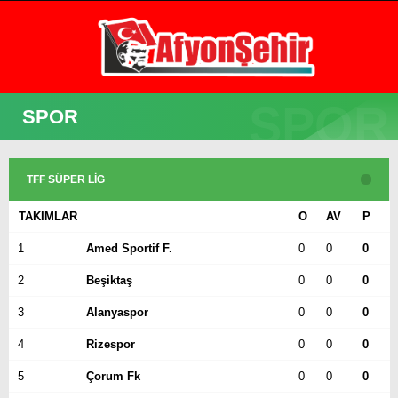
31.5
°
AFYON
SPOR
GALERİ
VİDEO
YAZARLAR
GÜNDEM
TFF SÜPER LIG
EKONOMİ
TAKIMLAR
O
AV
P
ASAYİŞ
1
Amed Sportif F.
0
0
0
POLİTİKA
2
Beşiktaş
0
0
0
SPOR
3
Alanyaspor
0
0
0
SAĞLIK
4
Rizespor
0
0
0
EĞİTİM
5
Çorum Fk
0
0
0
WhatsApp İhbar Hattı
İLÇE