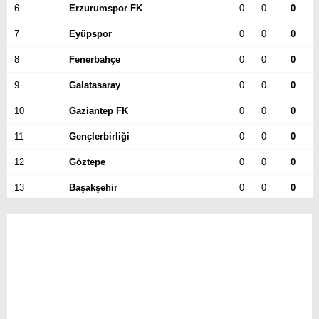
6
Erzurumspor FK
0
0
0
DIĞER
7
Eyüpspor
0
0
0
ÇEVRE
8
Fenerbahçe
0
0
0
Facebook
RESMI İLANLAR
9
Galatasaray
0
0
0
E-GAZETE
10
Gaziantep FK
0
0
0
Instagram
11
CANLI YAYIN
Gençlerbirliği
0
0
0
12
Göztepe
0
0
0
Youtube
13
Başakşehir
0
0
0
14
Kasımpaşa
0
0
0
15
Kocaelispor
0
0
0
16
Konyaspor
0
0
0
17
Samsunspor
0
0
0
18
Trabzonspor
0
0
0