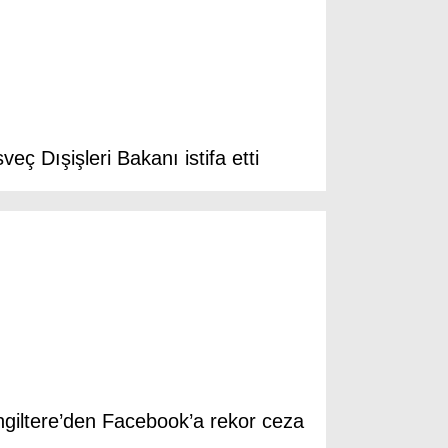
Gizlilik Politikası
sveç Dışişleri Bakanı istifa etti
WhatsApp İhbar Hattı
Facebook
ngiltere’den Facebook’a rekor ceza