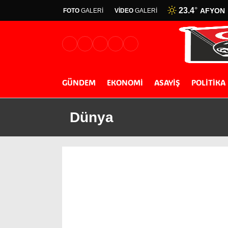
23.4
°
AFYON
FOTO
GALERİ
VİDEO
GALERİ
GÜNDEM
EKONOMİ
ASAYİŞ
POLİTİKA
Dünya