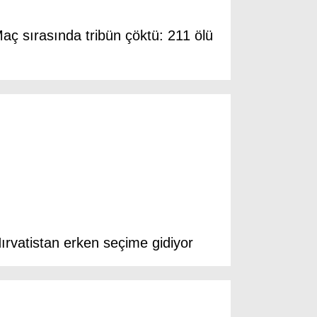
Resmi İlanlar
POLİTİKA
aç sırasında tribün çöktü: 211 ölü
Namaz Vakitleri
Dünya
Nöbetçi Eczaneler
SPOR
Puan Durumları
Magazin
Hava Durumu
ırvatistan erken seçime gidiyor
SAĞLIK
Künye
Teknoloji