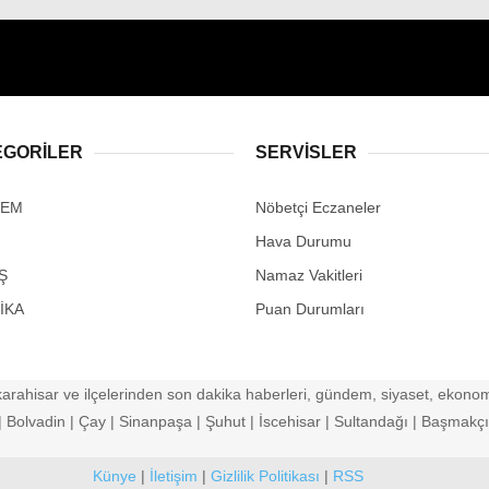
EGORİLER
SERVİSLER
DEM
Nöbetçi Eczaneler
Hava Durumu
Ş
Namaz Vakitleri
İKA
Puan Durumları
arahisar ve ilçelerinden son dakika haberleri, gündem, siyaset, ekonomi
Bolvadin | Çay | Sinanpaşa | Şuhut | İscehisar | Sultandağı | Başmakçı |
Künye
|
İletişim
|
Gizlilik Politikası
|
RSS