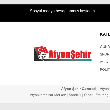
Sosyal medya hesaplarımızı keşfedin
KAT
GÜN
SPOR
ASAYİ
POLİT
Afyon Şehir Gazetesi
– Afyonk
Afyonkarahisar Merkez | Sandıklı | Dinar | Emirdağ | 