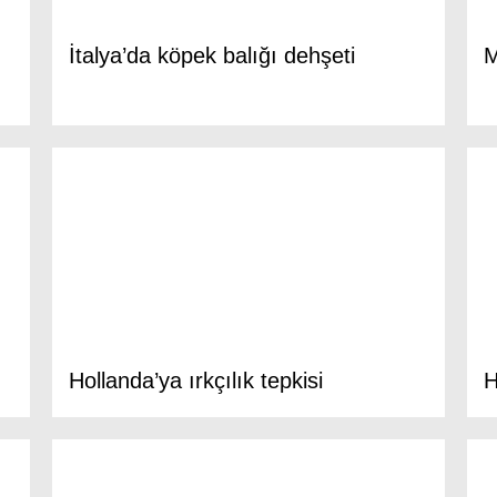
İtalya’da köpek balığı dehşeti
M
Hollanda’ya ırkçılık tepkisi
H