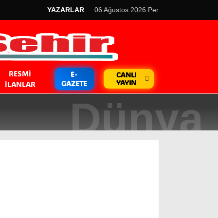
YAZARLAR
06 Ağustos 2026 Per
RESMI
E-
CANLI
YAYIN
GAZETE
İLANLAR
GÜNDEM
Kripto Para
EKONOMİ