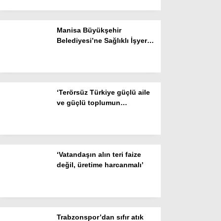
Instagram
Manisa Büyükşehir
Belediyesi’ne Sağlıklı İşyeri
Youtube
Sertifikası
‘Terörsüz Türkiye güçlü aile
ve güçlü toplumun
teminatıdır’
‘Vatandaşın alın teri faize
değil, üretime harcanmalı’
Trabzonspor’dan sıfır atık