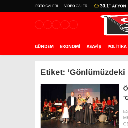
30.1
°
AFYON
FOTO
GALERİ
VİDEO
GALERİ
GÜNDEM
EKONOMİ
ASAYİŞ
POLİTİKA
Etiket:
’Gönlümüzdeki
Ö
’
E
M
G