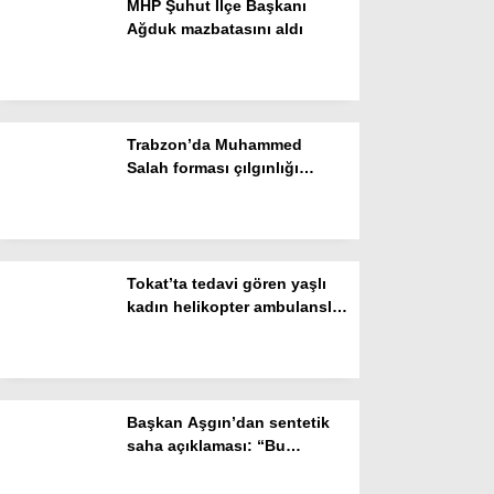
MHP Şuhut İlçe Başkanı
Ağduk mazbatasını aldı
Gizlilik Politikası
Trabzon’da Muhammed
Salah forması çılgınlığı
devam ediyor
Tokat’ta tedavi gören yaşlı
kadın helikopter ambulansla
WhatsApp İhbar Hattı
Konya’ya sevk edildi
Başkan Aşgın’dan sentetik
Facebook
saha açıklaması: “Bu
sözümüzü de tutacağız”