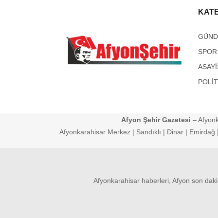
KAT
GÜN
SPOR
ASAYİ
POLİT
Afyon Şehir Gazetesi
– Afyonk
Afyonkarahisar Merkez | Sandıklı | Dinar | Emirdağ | 
Afyonkarahisar haberleri, Afyon son daki