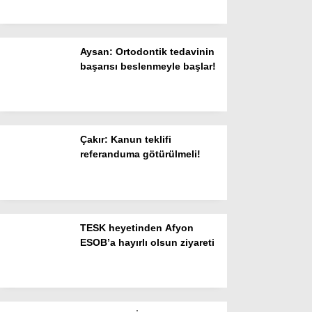
Resmi İlanlar
POLİTİKA
Aysan: Ortodontik tedavinin
Namaz Vakitleri
başarısı beslenmeyle başlar!
Dünya
Nöbetçi Eczaneler
Çakır: Kanun teklifi
SPOR
referanduma götürülmeli!
Puan Durumları
Magazin
Hava Durumu
TESK heyetinden Afyon
ESOB’a hayırlı olsun ziyareti
SAĞLIK
Künye
Teknoloji