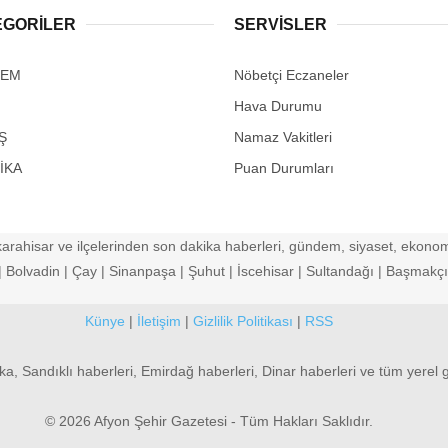
EGORİLER
SERVİSLER
DEM
Nöbetçi Eczaneler
Hava Durumu
Ş
Namaz Vakitleri
İKA
Puan Durumları
arahisar ve ilçelerinden son dakika haberleri, gündem, siyaset, ekonomi
Bolvadin | Çay | Sinanpaşa | Şuhut | İscehisar | Sultandağı | Başmakçı |
Künye
|
İletişim
|
Gizlilik Politikası
|
RSS
ka, Sandıklı haberleri, Emirdağ haberleri, Dinar haberleri ve tüm yerel 
© 2026 Afyon Şehir Gazetesi - Tüm Hakları Saklıdır.