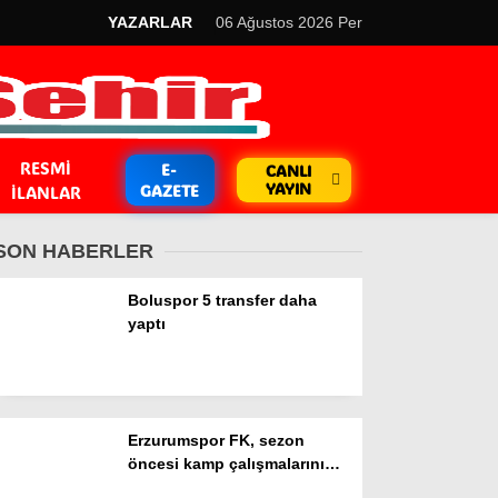
YAZARLAR
06 Ağustos 2026 Per
RESMI
E-
CANLI
YAYIN
GAZETE
İLANLAR
SON HABERLER
Boluspor 5 transfer daha
yaptı
GÜNDEM
Kripto Para
Erzurumspor FK, sezon
EKONOMİ
öncesi kamp çalışmalarını
tamamladı