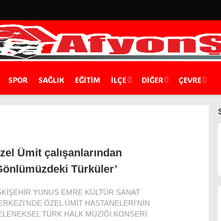
SPOR
SAĞLIK
EĞİTİM
İLÇE
DIĞER
ÇEVRE
zel Ümit çalışanlarından
Gönlümüzdeki Türküler’
SKİŞEHİR YUNUS EMRE KÜLTÜR SANAT
ERKEZİ'NDE ÖZEL ÜMİT HASTANELERİ'NİN
ELENEKSEL TÜRK HALK MÜZİĞİ KONSERİ