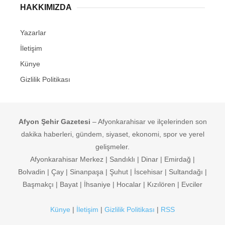
HAKKIMIZDA
Yazarlar
İletişim
Künye
Gizlilik Politikası
Afyon Şehir Gazetesi
– Afyonkarahisar ve ilçelerinden son
dakika haberleri, gündem, siyaset, ekonomi, spor ve yerel
gelişmeler.
Afyonkarahisar Merkez | Sandıklı | Dinar | Emirdağ |
Bolvadin | Çay | Sinanpaşa | Şuhut | İscehisar | Sultandağı |
Başmakçı | Bayat | İhsaniye | Hocalar | Kızılören | Evciler
Künye
|
İletişim
|
Gizlilik Politikası
|
RSS