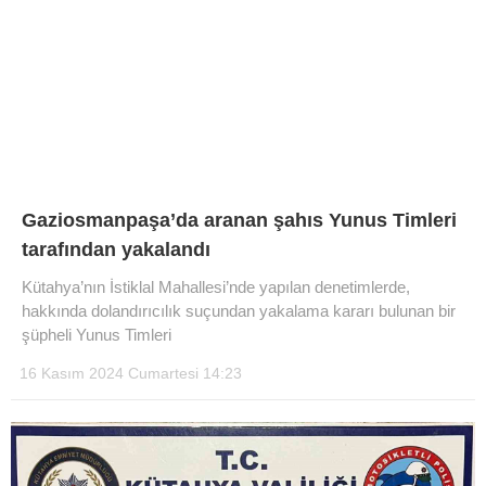
DIĞER
ÇEVRE
Facebook
RESMI İLANLAR
E-GAZETE
Instagram
CANLI YAYIN
Gaziosmanpaşa’da aranan şahıs Yunus Timleri
tarafından yakalandı
Youtube
Kütahya’nın İstiklal Mahallesi’nde yapılan denetimlerde,
hakkında dolandırıcılık suçundan yakalama kararı bulunan bir
şüpheli Yunus Timleri
16 Kasım 2024 Cumartesi 14:23