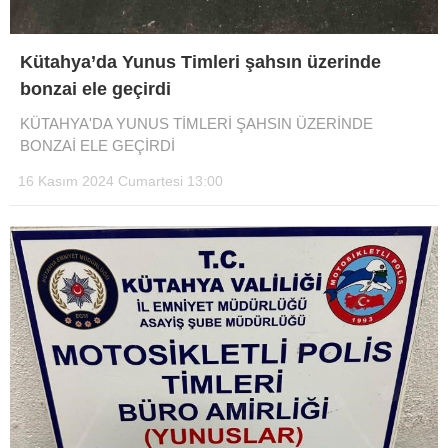
Kütahya’da Yunus Timleri şahsın üzerinde
bonzai ele geçirdi
KÜTAHYA'DA YUNUS TİMLERİ ŞAHSIN ÜZERİNDE
BONZAİ ELE GEÇİRDİ
16 Kasım 2024 Cumartesi 13:00