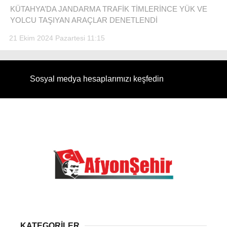
KÜTAHYA’DA JANDARMA TRAFİK TİMLERİNCE YÜK VE
YOLCU TAŞIYAN ARAÇLAR DENETLENDİ
21 Ekim 2024 Pazartesi 11:15
Sosyal medya hesaplarımızı keşfedin
KATEGORİLER