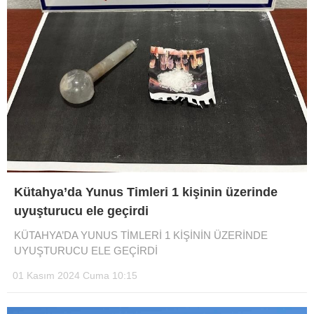
Kütahya’da Yunus Timleri 1 kişinin üzerinde
uyuşturucu ele geçirdi
KÜTAHYA’DA YUNUS TİMLERİ 1 KİŞİNİN ÜZERİNDE
UYUŞTURUCU ELE GEÇİRDİ
01 Kasım 2024 Cuma 10:15