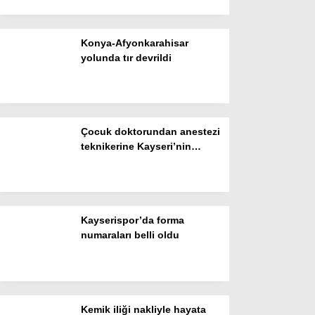
Instagram
Konya-Afyonkarahisar
yolunda tır devrildi
Youtube
Çocuk doktorundan anestezi
teknikerine Kayseri’nin
gönüllü sağlık ordusu
Kayserispor’da forma
numaraları belli oldu
Kemik iliği nakliyle hayata