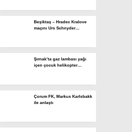
Resmi İlanlar
POLİTİKA
Beşiktaş – Hradec Kralove
Namaz Vakitleri
maçını Urs Schnyder
yönetecek
Dünya
Nöbetçi Eczaneler
Şırnak’ta gaz lambası yağı
SPOR
içen çocuk helikopter
ambulansla Diyarbakır’a
Puan Durumları
sevk edildi
Magazin
Hava Durumu
Çorum FK, Markus Karlsbakk
ile anlaştı
SAĞLIK
Künye
Teknoloji