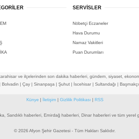
EGORİLER
SERVİSLER
DEM
Nöbetçi Eczaneler
Hava Durumu
Ş
Namaz Vakitleri
İKA
Puan Durumları
arahisar ve ilçelerinden son dakika haberleri, gündem, siyaset, ekonomi
Bolvadin | Çay | Sinanpaşa | Şuhut | İscehisar | Sultandağı | Başmakçı |
Künye
|
İletişim
|
Gizlilik Politikası
|
RSS
ka, Sandıklı haberleri, Emirdağ haberleri, Dinar haberleri ve tüm yerel 
© 2026 Afyon Şehir Gazetesi - Tüm Hakları Saklıdır.