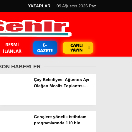
YAZARLAR
09 Ağustos 2026 Paz
RESMI
E-
CANLI
YAYIN
GAZETE
İLANLAR
SON HABERLER
Çay Belediyesi Ağustos Ayı
Olağan Meclis Toplantısı
gerçekleştirildi
GÜNDEM
Kripto Para
Gençlere yönelik istihdam
EKONOMİ
programlarında 110 bin
kişiye staj imkanı sağlandı