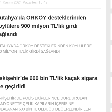
4 Kasım 2024 Pazartesi 13:49
ütahya’da ORKÖY desteklerinden
öylülere 900 milyon TL’lik girdi
ağlandı
ÜTAHYA’DA ORKÖY DESTEKLERİNDEN KÖYLÜLERE
0 MİLYON TL’LİK GİRDİ SAĞLANDI
skişehir’de 600 bin TL’lik kaçak sigara
le geçirildi
SKİŞEHİR'DE POLİS EKİPLERİNCE DURDURULAN
AMYONETTE ÇELİK KAPILARIN İÇERİSİNE
ULALANAN 600 BİN TL OLDUĞU DEĞERLENDİRİLEN