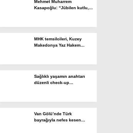
Mehmet Muharrem
Kasapoğlu: “Jübilen kutlu,
Gizlilik Politikası
yeni yolun açık olsun İsmail
Köybaşı”
MHK temsilcileri, Kuzey
Makedonya Yaz Hakem
Semineri’ne katıldı
Sağlıklı yaşamın anahtarı
düzenli check-up
WhatsApp İhbar Hattı
kontrollerinden geçiyor
Van Gölü’nde Türk
Facebook
bayrağıyla nefes kesen
flyboard gösterisi