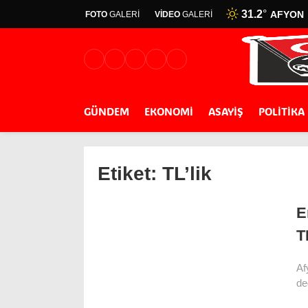
31.2
°
AFYON
FOTO
GALERİ
VİDEO
GALERİ
GÜNDEM
EKONOMİ
ASAYİŞ
POLİTİKA
Etiket:
TL’lik
E
T
Af
de