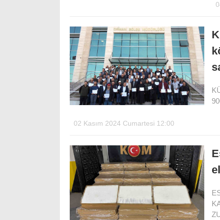
0
K
k
s
K
90
02 Kasım 2024 Cumartesi 12:00
E
e
E
K
Z