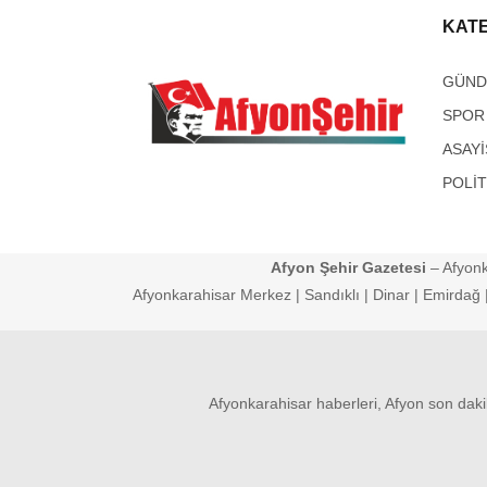
KAT
GÜN
SPOR
ASAYİ
POLİT
Afyon Şehir Gazetesi
– Afyonk
Afyonkarahisar Merkez | Sandıklı | Dinar | Emirdağ | 
Afyonkarahisar haberleri, Afyon son daki