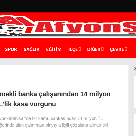
SPOR
SAĞLIK
EĞİTİM
İLÇE
DIĞER
ÇEVRE
mekli banka çalışanından 14 milyon
L’lik kasa vurgunu
yonkarahisar’da bir kamu bankasından 14 milyon TL
ğerinde altın çalınması olayıyla ilgili gözaltına alınan biri