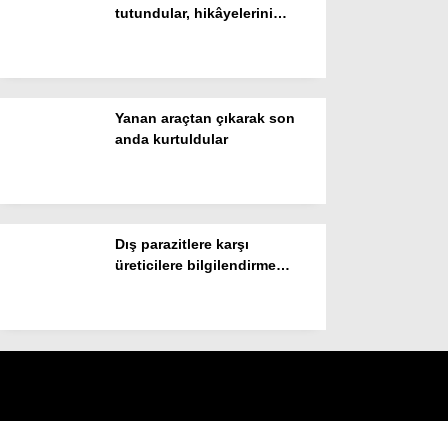
tutundular, hikâyelerini
Batman’da anlattılar
Yanan araçtan çıkarak son
anda kurtuldular
Dış parazitlere karşı
üreticilere bilgilendirme
yapıldı