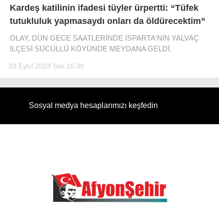
Kardeş katilinin ifadesi tüyler ürpertti: “Tüfek
DIĞER
tutukluluk yapmasaydı onları da öldürecektim”
OLAY, DÜN GECE SAATLERİNDE ISPARTA'NIN YALVAÇ
ÇEVRE
Facebook
İLÇESİ SÜCÜLLÜ KÖYÜNDE MEYDANA GELDİ.
RESMI İLANLAR
03 Eylül 2024 Salı 15:30
E-GAZETE
Instagram
CANLI YAYIN
Sosyal medya hesaplarımızı keşfedin
Youtube