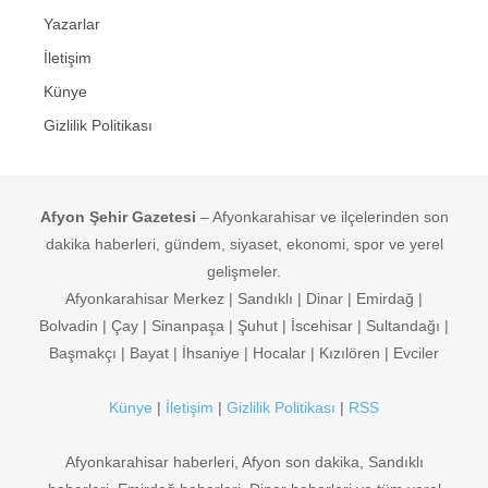
Yazarlar
İletişim
Künye
Gizlilik Politikası
Afyon Şehir Gazetesi
– Afyonkarahisar ve ilçelerinden son
dakika haberleri, gündem, siyaset, ekonomi, spor ve yerel
gelişmeler.
Afyonkarahisar Merkez | Sandıklı | Dinar | Emirdağ |
Bolvadin | Çay | Sinanpaşa | Şuhut | İscehisar | Sultandağı |
Başmakçı | Bayat | İhsaniye | Hocalar | Kızılören | Evciler
Künye
|
İletişim
|
Gizlilik Politikası
|
RSS
Afyonkarahisar haberleri, Afyon son dakika, Sandıklı