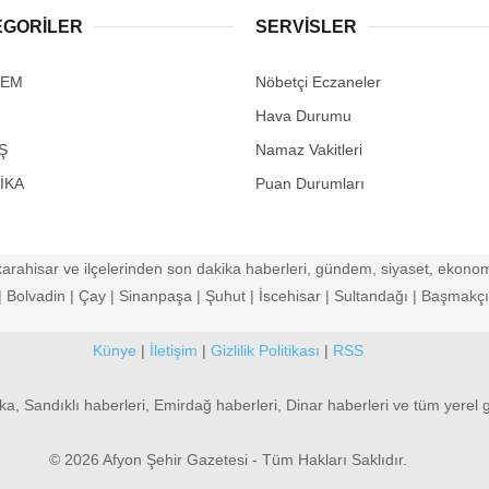
EGORİLER
SERVİSLER
DEM
Nöbetçi Eczaneler
Hava Durumu
Ş
Namaz Vakitleri
İKA
Puan Durumları
arahisar ve ilçelerinden son dakika haberleri, gündem, siyaset, ekonomi
Bolvadin | Çay | Sinanpaşa | Şuhut | İscehisar | Sultandağı | Başmakçı |
Künye
|
İletişim
|
Gizlilik Politikası
|
RSS
ka, Sandıklı haberleri, Emirdağ haberleri, Dinar haberleri ve tüm yerel 
© 2026 Afyon Şehir Gazetesi - Tüm Hakları Saklıdır.