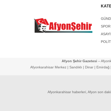
KAT
GÜN
SPOR
ASAYİ
POLİT
Afyon Şehir Gazetesi
– Afyonk
Afyonkarahisar Merkez | Sandıklı | Dinar | Emirdağ | 
Afyonkarahisar haberleri, Afyon son daki