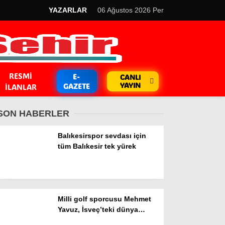
YAZARLAR
06 Ağustos 2026 Per
RESMI
E-
CANLI
YAYIN
GAZETE
İLANLAR
SON HABERLER
Balıkesirspor sevdası için
tüm Balıkesir tek yürek
GÜNDEM
Kripto Para
Milli golf sporcusu Mehmet
EKONOMİ
Yavuz, İsveç’teki dünya
şampiyonasında Türkiye’yi