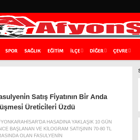
SPOR
SAĞLIK
EĞİTİM
İLÇE
DIĞER
ÇEVRE
asulyeni̇n Satış Fi̇yatının Bi̇r Anda
üşmesi̇ Üreti̇ci̇leri̇ Üzdü
FYONKARAHİSAR’DA HASADINA YAKLAŞIK 10 GÜN
CE BAŞLANAN VE KİLOGRAM SATIŞININ 70-80 TL
RASINDA OLAN FASULYENİN