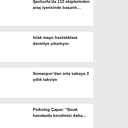
Şanlıurfa’da 112 ekiplerinden
araç içerisinde başarılı
Gizlilik Politikası
doğum müdahalesi
Islak mayo hastalıklara
davetiye çıkartıyor
Somaspor’dan orta sahaya 3
yıllık takviye
WhatsApp İhbar Hattı
Psikolog Çapar: “Sıcak
Facebook
havalarda kendimizi daha
gergin, sabırsız ve öfkeli
hissedebiliriz”