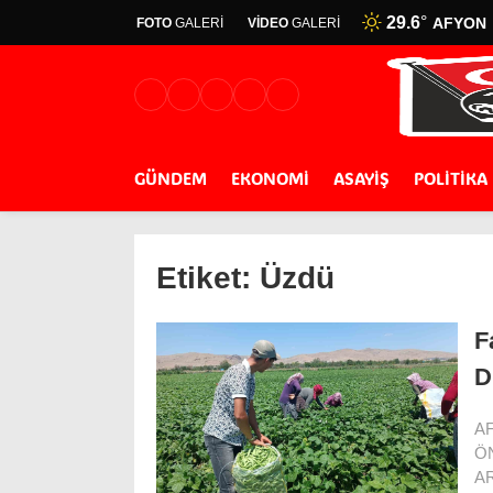
29.6
°
AFYON
FOTO
GALERİ
VİDEO
GALERİ
GÜNDEM
EKONOMİ
ASAYİŞ
POLİTİKA
Etiket:
Üzdü
F
D
A
ÖN
A