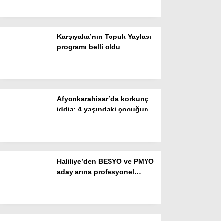
Resmi İlanlar
temsil edecek
POLİTİKA
Karşıyaka’nın Topuk Yaylası
Namaz Vakitleri
programı belli oldu
Dünya
Nöbetçi Eczaneler
Afyonkarahisar’da korkunç
SPOR
iddia: 4 yaşındaki çocuğun
ölümüyle ilgili cinayet
Puan Durumları
şüphesi
Magazin
Hava Durumu
Haliliye’den BESYO ve PMYO
adaylarına profesyonel
SAĞLIK
hazırlık desteği
Künye
Teknoloji