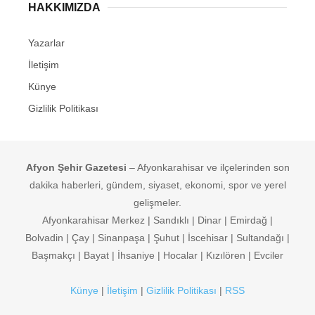
HAKKIMIZDA
Yazarlar
İletişim
Künye
Gizlilik Politikası
Afyon Şehir Gazetesi
– Afyonkarahisar ve ilçelerinden son
dakika haberleri, gündem, siyaset, ekonomi, spor ve yerel
gelişmeler.
Afyonkarahisar Merkez | Sandıklı | Dinar | Emirdağ |
Bolvadin | Çay | Sinanpaşa | Şuhut | İscehisar | Sultandağı |
Başmakçı | Bayat | İhsaniye | Hocalar | Kızılören | Evciler
Künye
|
İletişim
|
Gizlilik Politikası
|
RSS